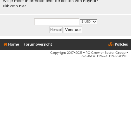
Wil je meer informatie over de kosten van PayPal?
Klik dan hier
Home
Forumoverzicht
Policies
Copyright 2017-2021 - RC Crawler Scaler Groep -
RCCRAWLERSCALERGROEP.NL