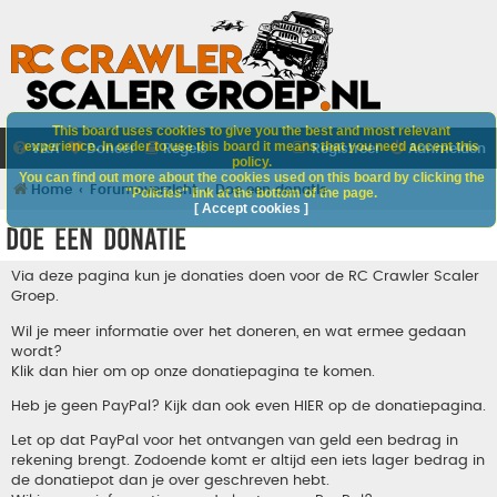
This board uses cookies to give you the best and most relevant
experience. In order to use this board it means that you need accept this
V&A
Doneer
Regels
Registreer
Aanmelden
policy.
You can find out more about the cookies used on this board by clicking the
Home
Forumoverzicht
Doe een donatie
"Policies" link at the bottom of the page.
[ Accept cookies ]
Doe een donatie
Via deze pagina kun je donaties doen voor de RC Crawler Scaler
Groep.
Wil je meer informatie over het doneren, en wat ermee gedaan
wordt?
Klik dan hier om op onze donatiepagina te komen.
Heb je geen PayPal? Kijk dan ook even
HIER
op de donatiepagina.
Let op dat PayPal voor het ontvangen van geld een bedrag in
rekening brengt. Zodoende komt er altijd een iets lager bedrag in
de donatiepot dan je over geschreven hebt.