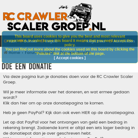
This board uses cookies to give you the best and most relevant
experience. In order to use this board it means that you need accept this
V&A
Doneer
Regels
Registreer
Aanmelden
policy.
You can find out more about the cookies used on this board by clicking the
Home
Forumoverzicht
Doe een donatie
"Policies" link at the bottom of the page.
[ Accept cookies ]
Doe een donatie
Via deze pagina kun je donaties doen voor de RC Crawler Scaler
Groep.
Wil je meer informatie over het doneren, en wat ermee gedaan
wordt?
Klik dan hier om op onze donatiepagina te komen.
Heb je geen PayPal? Kijk dan ook even
HIER
op de donatiepagina.
Let op dat PayPal voor het ontvangen van geld een bedrag in
rekening brengt. Zodoende komt er altijd een iets lager bedrag in
de donatiepot dan je over geschreven hebt.