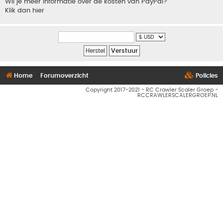
Wil je meer informatie over de kosten van PayPal?
Klik dan hier
Home
Forumoverzicht
Policies
Copyright 2017-2021 - RC Crawler Scaler Groep -
RCCRAWLERSCALERGROEP.NL