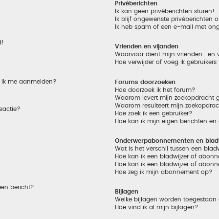
Privéberichten
Ik kan geen privéberichten sturen!
Ik blijf ongewenste privéberichten
Ik heb spam of een e-mail met on
d!
Vrienden en vijanden
Waarvoor dient mijn vrienden- en v
Hoe verwijder of voeg ik gebruikers
et ik me aanmelden?
Forums doorzoeken
Hoe doorzoek ik het forum?
Waarom levert mijn zoekopdracht g
Waarom resulteert mijn zoekopdrac
eactie?
Hoe zoek ik een gebruiker?
Hoe kan ik mijn eigen berichten e
Onderwerpabonnementen en bladw
Wat is het verschil tussen een bla
Hoe kan ik een bladwijzer of abonn
Hoe kan ik een bladwijzer of abonn
Hoe zeg ik mijn abonnement op?
een bericht?
Bijlagen
Welke bijlagen worden toegestaan 
Hoe vind ik al mijn bijlagen?