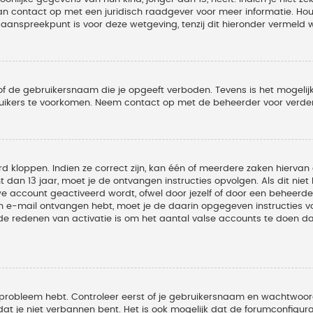
 dan contact op met een juridisch raadgever voor meer informatie. 
t aanspreekpunt is voor deze wetgeving, tenzij dit hieronder vermeld 
of de gebruikersnaam die je opgeeft verboden. Tevens is het mogelijk
ruikers te voorkomen. Neem contact op met de beheerder voor verder
 kloppen. Indien ze correct zijn, kan één of meerdere zaken hiervan 
t dan 13 jaar, moet je de ontvangen instructies opvolgen. Als dit nie
account geactiveerd wordt, ofwel door jezelf of door een beheerder
een e-mail ontvangen hebt, moet je de daarin opgegeven instructies v
 redenen van activatie is om het aantal valse accounts te doen dale
 probleem hebt. Controleer eerst of je gebruikersnaam en wachtwoord 
t je niet verbannen bent. Het is ook mogelijk dat de forumconfigura