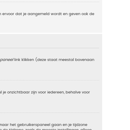
gen ervoor dat je aangemeld wordt en geven ook de
spaneel
link klikken (deze staat meestal bovenaan
zul je onzichtbaar zijn voor iedereen, behalve voor
e naar het gebruikerspaneel gaan en je tijdzone
e tijdzone, zoals de meeste instellingen, alleen