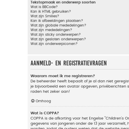
Tekstopmaak en onderwerp soorten
Wat is BBCode?
Kan ik HTML gebruiken?
Wat zijn Smilies?
Kan ik afbeeldingen plaatsen?
Wat zijn globale mededelingen?
Wat zijn mededelingen?
Wat zijn sticky onderwerpen?
Wat zijn gesloten onderwerpen?
Wat zijn onderwerpiconen?
Aanmeld- en registratievragen
Waarom moet ik me registreren?
De beheerder heeft bepaalt of je al dan niet geregis
je bijvoorbeeld een avatar opgeven, privéberichten 
raden het zeker aan!
Omhoog
Wat is COPPA?
COPPA is de afkorting voor het Engelse "Children’s On
gegevens van jongeren onder de 13 jaar verzamelt, 
worden, zodat de ouders weten dat de website persoon