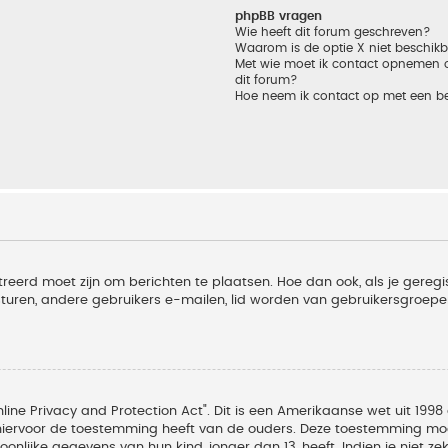
phpBB vragen
Wie heeft dit forum geschreven?
Waarom is de optie X niet beschik
Met wie moet ik contact opnemen om
dit forum?
Hoe neem ik contact op met een b
treerd moet zijn om berichten te plaatsen. Hoe dan ook, als je geregi
sturen, andere gebruikers e-mailen, lid worden van gebruikersgroepe
line Privacy and Protection Act". Dit is een Amerikaanse wet uit 1998 
hiervoor de toestemming heeft van de ouders. Deze toestemming moet
lijke gegevens van hun kind, jonger dan 13, heeft. Indien je niet zek