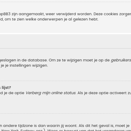
r phpBB3 zijn aangemaakt, weer verwijderd worden. Deze cookies zor
ld, om te zien welke onderwerpen je al gelezen hebt.
pgeslagen in de database. Om ze te wijzigen moet je op de
gebruiker
 je instellingen wijzigen.
lijst?
nd je de optie
Verberg mijn online status
. Als je deze optie activeert 
 andere tijdzone is dan waarin jij woont. Als dit het geval is, moet j
w York, Sydney, enz.). Wees er bewust van dat het veranderen van d