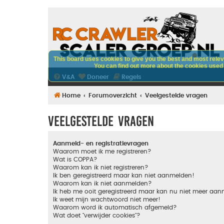
This board uses cookies to give you the best and most releva
You can find out more about the cookies used o
V&A
Doneer
Regels
Home
Forumoverzicht
Veelgestelde vragen
Veelgestelde vragen
Aanmeld- en registratievragen
Waarom moet ik me registreren?
Wat is COPPA?
Waarom kan ik niet registreren?
Ik ben geregistreerd maar kan niet aanmelden!
Waarom kan ik niet aanmelden?
Ik heb me ooit geregistreerd maar kan nu niet meer aa
Ik weet mijn wachtwoord niet meer!
Waarom word ik automatisch afgemeld?
Wat doet "verwijder cookies"?