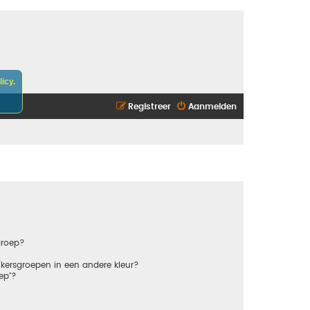
icy.
Registreer
Aanmelden
groep?
kersgroepen in een andere kleur?
ep"?
?