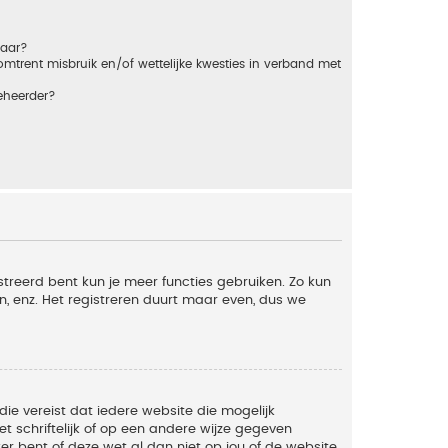
baar?
trent misbruik en/of wettelijke kwesties in verband met
eheerder?
streerd bent kun je meer functies gebruiken. Zo kun
n, enz. Het registreren duurt maar even, dus we
die vereist dat iedere website die mogelijk
 schriftelijk of op een andere wijze gegeven
er bent of deze wet al dan niet op jou of de website