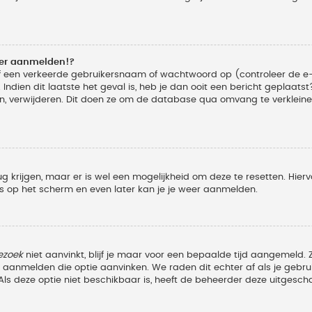
eer aanmelden!?
f een verkeerde gebruikersnaam of wachtwoord op (controleer de e-
Indien dit laatste het geval is, heb je dan ooit een bericht geplaats
n, verwijderen. Dit doen ze om de database qua omvang te verkleinen
ug krijgen, maar er is wel een mogelijkheid om deze te resetten. Hi
ies op het scherm en even later kan je je weer aanmelden.
ezoek
niet aanvinkt, blijf je maar voor een bepaalde tijd aangemeld
et aanmelden die optie aanvinken. We raden dit echter af als je geb
z. Als deze optie niet beschikbaar is, heeft de beheerder deze uitgesch