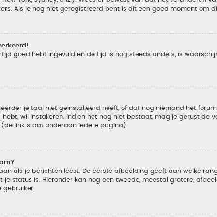
s. Als je nog niet geregistreerd bent is dit een goed moment om di
verkeerd!
tijd goed hebt ingevuld en de tijd is nog steeds anders, is waarschijn
der je taal niet geïnstalleerd heeft, of dat nog niemand het forum in
 hebt, wil installeren. Indien het nog niet bestaat, mag je gerust de
de link staat onderaan iedere pagina).
naam?
 als je berichten leest. De eerste afbeelding geeft aan welke rang je
 je status is. Hieronder kan nog een tweede, meestal grotere, afbee
e gebruiker.