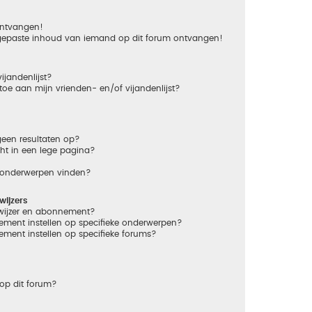
 ontvangen!
gepaste inhoud van iemand op dit forum ontvangen!
ijandenlijst?
 toe aan mijn vrienden- en/of vijandenlijst?
een resultaten op?
ht in een lege pagina?
n onderwerpen vinden?
ijzers
dwijzer en abonnement?
ement instellen op specifieke onderwerpen?
ement instellen op specifieke forums?
op dit forum?