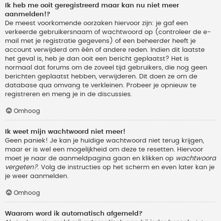
Ik heb me ooit geregistreerd maar kan nu niet meer
aanmelden!?
De meest voorkomende oorzaken hiervoor zijn: je gaf een
verkeerde gebruikersnaam of wachtwoord op (controleer de e-
mail met je registratie gegevens) of een beheerder heeft je
account verwijderd om één of andere reden. Indien dit laatste
het geval is, heb je dan ooit een bericht geplaatst? Het is
normaal dat forums om de zoveel tijd gebruikers, die nog geen
berichten geplaatst hebben, verwijderen. Dit doen ze om de
database qua omvang te verkleinen. Probeer je opnieuw te
registreren en meng je in de discussies.
Omhoog
Ik weet mijn wachtwoord niet meer!
Geen paniek! Je kan je huidige wachtwoord niet terug krijgen,
maar er is wel een mogelijkheid om deze te resetten. Hiervoor
moet je naar de aanmeldpagina gaan en klikken op
wachtwoord
vergeten?
. Volg de instructies op het scherm en even later kan je
je weer aanmelden.
Omhoog
Waarom word ik automatisch afgemeld?