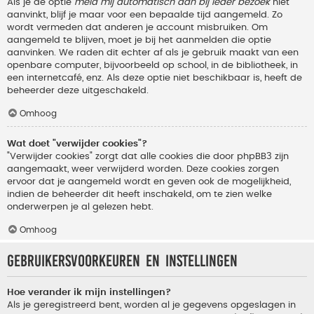
Als je de optie
meld mij automatisch aan bij ieder bezoek
niet
aanvinkt, blijf je maar voor een bepaalde tijd aangemeld. Zo
wordt vermeden dat anderen je account misbruiken. Om
aangemeld te blijven, moet je bij het aanmelden die optie
aanvinken. We raden dit echter af als je gebruik maakt van een
openbare computer, bijvoorbeeld op school, in de bibliotheek, in
een internetcafé, enz. Als deze optie niet beschikbaar is, heeft de
beheerder deze uitgeschakeld.
Omhoog
Wat doet "verwijder cookies"?
"Verwijder cookies" zorgt dat alle cookies die door phpBB3 zijn
aangemaakt, weer verwijderd worden. Deze cookies zorgen
ervoor dat je aangemeld wordt en geven ook de mogelijkheid,
indien de beheerder dit heeft inschakeld, om te zien welke
onderwerpen je al gelezen hebt.
Omhoog
Gebruikersvoorkeuren en instellingen
Hoe verander ik mijn instellingen?
Als je geregistreerd bent, worden al je gegevens opgeslagen in