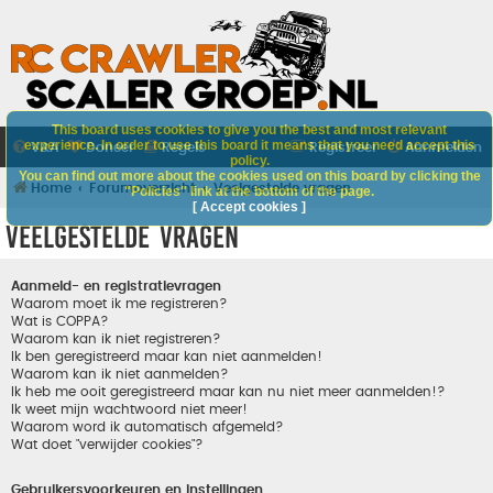
This board uses cookies to give you the best and most relevant
experience. In order to use this board it means that you need accept this
V&A
Doneer
Regels
Registreer
Aanmelden
policy.
You can find out more about the cookies used on this board by clicking the
Home
Forumoverzicht
Veelgestelde vragen
"Policies" link at the bottom of the page.
[ Accept cookies ]
Veelgestelde vragen
Aanmeld- en registratievragen
Waarom moet ik me registreren?
Wat is COPPA?
Waarom kan ik niet registreren?
Ik ben geregistreerd maar kan niet aanmelden!
Waarom kan ik niet aanmelden?
Ik heb me ooit geregistreerd maar kan nu niet meer aanmelden!?
Ik weet mijn wachtwoord niet meer!
Waarom word ik automatisch afgemeld?
Wat doet "verwijder cookies"?
Gebruikersvoorkeuren en instellingen