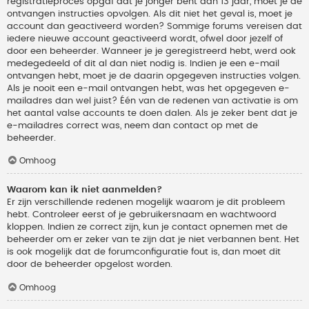
registratieproces opgaf dat je jonger bent dan 13 jaar, moet je de
ontvangen instructies opvolgen. Als dit niet het geval is, moet je
account dan geactiveerd worden? Sommige forums vereisen dat
iedere nieuwe account geactiveerd wordt, ofwel door jezelf of
door een beheerder. Wanneer je je geregistreerd hebt, werd ook
medegedeeld of dit al dan niet nodig is. Indien je een e-mail
ontvangen hebt, moet je de daarin opgegeven instructies volgen.
Als je nooit een e-mail ontvangen hebt, was het opgegeven e-
mailadres dan wel juist? Één van de redenen van activatie is om
het aantal valse accounts te doen dalen. Als je zeker bent dat je
e-mailadres correct was, neem dan contact op met de
beheerder.
Omhoog
Waarom kan ik niet aanmelden?
Er zijn verschillende redenen mogelijk waarom je dit probleem
hebt. Controleer eerst of je gebruikersnaam en wachtwoord
kloppen. Indien ze correct zijn, kun je contact opnemen met de
beheerder om er zeker van te zijn dat je niet verbannen bent. Het
is ook mogelijk dat de forumconfiguratie fout is, dan moet dit
door de beheerder opgelost worden.
Omhoog