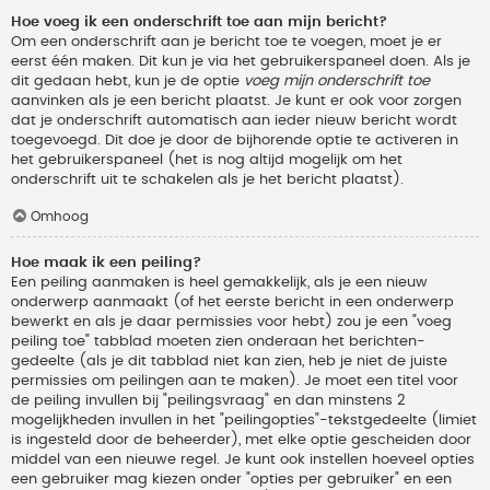
Hoe voeg ik een onderschrift toe aan mijn bericht?
Om een onderschrift aan je bericht toe te voegen, moet je er
eerst één maken. Dit kun je via het gebruikerspaneel doen. Als je
dit gedaan hebt, kun je de optie
voeg mijn onderschrift toe
aanvinken als je een bericht plaatst. Je kunt er ook voor zorgen
dat je onderschrift automatisch aan ieder nieuw bericht wordt
toegevoegd. Dit doe je door de bijhorende optie te activeren in
het gebruikerspaneel (het is nog altijd mogelijk om het
onderschrift uit te schakelen als je het bericht plaatst).
Omhoog
Hoe maak ik een peiling?
Een peiling aanmaken is heel gemakkelijk, als je een nieuw
onderwerp aanmaakt (of het eerste bericht in een onderwerp
bewerkt en als je daar permissies voor hebt) zou je een "voeg
peiling toe" tabblad moeten zien onderaan het berichten-
gedeelte (als je dit tabblad niet kan zien, heb je niet de juiste
permissies om peilingen aan te maken). Je moet een titel voor
de peiling invullen bij "peilingsvraag" en dan minstens 2
mogelijkheden invullen in het "peilingopties"-tekstgedeelte (limiet
is ingesteld door de beheerder), met elke optie gescheiden door
middel van een nieuwe regel. Je kunt ook instellen hoeveel opties
een gebruiker mag kiezen onder "opties per gebruiker" en een