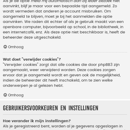
Als je de optie
meld mij automatisch aan bij ieder bezoek
niet
aanvinkt, blijf je maar voor een bepaalde tijd aangemeld. Zo
wordt vermeden dat anderen je account misbruiken. Om
aangemeld te blijven, moet je bij het aanmelden die optie
aanvinken. We raden dit echter af als je gebruik maakt van een
openbare computer, bijvoorbeeld op school, in de bibliotheek, in
een internetcafé, enz. Als deze optie niet beschikbaar is, heeft de
beheerder deze uitgeschakeld.
Omhoog
Wat doet "verwijder cookies"?
"Verwijder cookies" zorgt dat alle cookies die door phpBB3 zijn
aangemaakt, weer verwijderd worden. Deze cookies zorgen
ervoor dat je aangemeld wordt en geven ook de mogelijkheid,
indien de beheerder dit heeft inschakeld, om te zien welke
onderwerpen je al gelezen hebt.
Omhoog
Gebruikersvoorkeuren en instellingen
Hoe verander ik mijn instellingen?
Als je geregistreerd bent, worden al je gegevens opgeslagen in