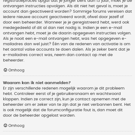
registratieproces opgaf dat je jonger bent dan 13 jaar, moet je de
ontvangen instructies opvolgen. Als dit niet het geval is, moet je
account dan geactiveerd worden? Sommige forums vereisen dat
iedere nieuwe account geactiveerd wordt, ofwel door jezelf of
door een beheerder. Wanneer je je geregistreerd hebt, werd ook
medegedeeld of dit al dan niet nodig is. Indien je een e-mail
ontvangen hebt, moet je de daarin opgegeven instructies volgen.
Als je nooit een e-mail ontvangen hebt, was het opgegeven e-
mailadres dan wel juist? Één van de redenen van activatie is om
het aantal valse accounts te doen dalen. Als je zeker bent dat je
e-mailadres correct was, neem dan contact op met de
beheerder.
Omhoog
Waarom kan ik niet aanmelden?
Er zijn verschillende redenen mogelijk waarom je dit probleem
hebt. Controleer eerst of je gebruikersnaam en wachtwoord
kloppen. Indien ze correct zijn, kun je contact opnemen met de
beheerder om er zeker van te zijn dat je niet verbannen bent. Het
is ook mogelijk dat de forumconfiguratie fout is, dan moet dit
door de beheerder opgelost worden.
Omhoog