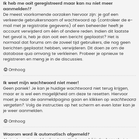
Ik heb me ooit geregistreerd maar kan nu niet meer
aanmelden!?
De meest voorkomende oorzaken hiervoor zijn: je gaf een
verkeerde gebruikersnaam of wachtwoord op (controleer de e-
mail met je registratie gegevens) of een beheerder heeft je
account verwijderd om één of andere reden. Indien dit laatste
het geval is, heb je dan ooit een bericht geplaatst? Het is
normaal dat forums om de zoveel tijd gebruikers, die nog geen
berichten geplaatst hebben, verwijderen. Dit doen ze om de
database qua omvang te verkleinen. Probeer je opnieuw te
registreren en meng je in de discussies.
Omhoog
Ik weet mijn wachtwoord niet meer!
Geen paniek! Je kan je huidige wachtwoord niet terug krijgen,
maar er is wel een mogelijkheid om deze te resetten. Hiervoor
moet je naar de aanmeldpagina gaan en klikken op
wachtwoord
vergeten?
. Volg de instructies op het scherm en even later kan je
je weer aanmelden.
Omhoog
Waarom word ik automatisch afgemeld?