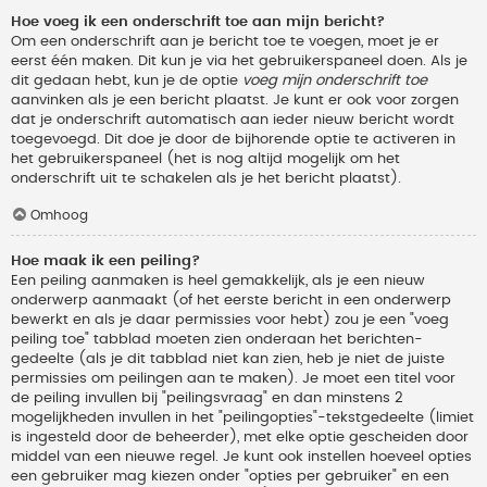
Hoe voeg ik een onderschrift toe aan mijn bericht?
Om een onderschrift aan je bericht toe te voegen, moet je er
eerst één maken. Dit kun je via het gebruikerspaneel doen. Als je
dit gedaan hebt, kun je de optie
voeg mijn onderschrift toe
aanvinken als je een bericht plaatst. Je kunt er ook voor zorgen
dat je onderschrift automatisch aan ieder nieuw bericht wordt
toegevoegd. Dit doe je door de bijhorende optie te activeren in
het gebruikerspaneel (het is nog altijd mogelijk om het
onderschrift uit te schakelen als je het bericht plaatst).
Omhoog
Hoe maak ik een peiling?
Een peiling aanmaken is heel gemakkelijk, als je een nieuw
onderwerp aanmaakt (of het eerste bericht in een onderwerp
bewerkt en als je daar permissies voor hebt) zou je een "voeg
peiling toe" tabblad moeten zien onderaan het berichten-
gedeelte (als je dit tabblad niet kan zien, heb je niet de juiste
permissies om peilingen aan te maken). Je moet een titel voor
de peiling invullen bij "peilingsvraag" en dan minstens 2
mogelijkheden invullen in het "peilingopties"-tekstgedeelte (limiet
is ingesteld door de beheerder), met elke optie gescheiden door
middel van een nieuwe regel. Je kunt ook instellen hoeveel opties
een gebruiker mag kiezen onder "opties per gebruiker" en een