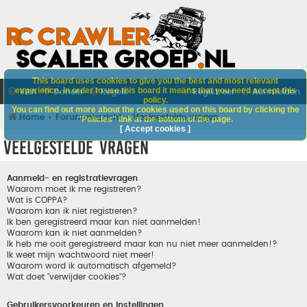
This board uses cookies to give you the best and most relevant
experience. In order to use this board it means that you need accept this
V&A
Doneer
Regels
Registreer
Aanmelden
policy.
You can find out more about the cookies used on this board by clicking the
Home
Forumoverzicht
Veelgestelde vragen
"Policies" link at the bottom of the page.
[ Accept cookies ]
Veelgestelde vragen
Aanmeld- en registratievragen
Waarom moet ik me registreren?
Wat is COPPA?
Waarom kan ik niet registreren?
Ik ben geregistreerd maar kan niet aanmelden!
Waarom kan ik niet aanmelden?
Ik heb me ooit geregistreerd maar kan nu niet meer aanmelden!?
Ik weet mijn wachtwoord niet meer!
Waarom word ik automatisch afgemeld?
Wat doet "verwijder cookies"?
Gebruikersvoorkeuren en instellingen