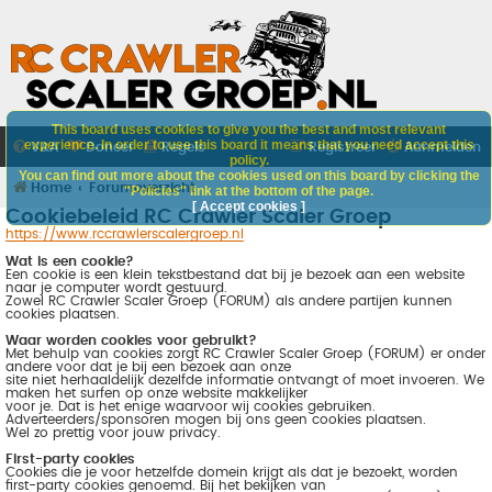
This board uses cookies to give you the best and most relevant
experience. In order to use this board it means that you need accept this
V&A
Doneer
Regels
Registreer
Aanmelden
policy.
You can find out more about the cookies used on this board by clicking the
Home
Forumoverzicht
"Policies" link at the bottom of the page.
[ Accept cookies ]
Cookiebeleid RC Crawler Scaler Groep
https://www.rccrawlerscalergroep.nl
Wat is een cookie?
Een cookie is een klein tekstbestand dat bij je bezoek aan een website
naar je computer wordt gestuurd.
Zowel RC Crawler Scaler Groep (FORUM) als andere partijen kunnen
cookies plaatsen.
Waar worden cookies voor gebruikt?
Met behulp van cookies zorgt RC Crawler Scaler Groep (FORUM) er onder
andere voor dat je bij een bezoek aan onze
site niet herhaaldelijk dezelfde informatie ontvangt of moet invoeren. We
maken het surfen op onze website makkelijker
voor je. Dat is het enige waarvoor wij cookies gebruiken.
Adverteerders/sponsoren mogen bij ons geen cookies plaatsen.
Wel zo prettig voor jouw privacy.
First-party cookies
Cookies die je voor hetzelfde domein krijgt als dat je bezoekt, worden
first-party cookies genoemd. Bij het bekijken van