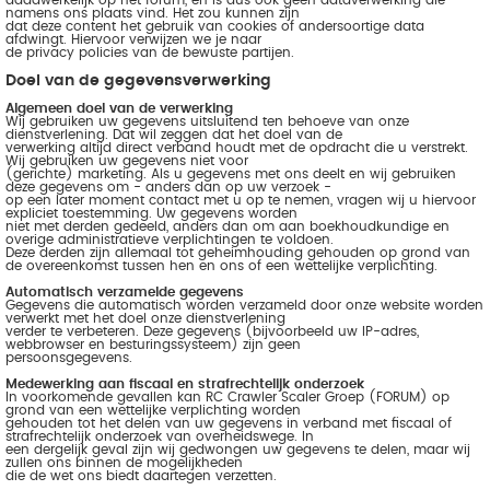
daadwerkelijk op het forum, en is dus ook geen dataverwerking die
namens ons plaats vind. Het zou kunnen zijn
dat deze content het gebruik van cookies of andersoortige data
afdwingt. Hiervoor verwijzen we je naar
de privacy policies van de bewuste partijen.
Doel van de gegevensverwerking
Algemeen doel van de verwerking
Wij gebruiken uw gegevens uitsluitend ten behoeve van onze
dienstverlening. Dat wil zeggen dat het doel van de
verwerking altijd direct verband houdt met de opdracht die u verstrekt.
Wij gebruiken uw gegevens niet voor
(gerichte) marketing. Als u gegevens met ons deelt en wij gebruiken
deze gegevens om - anders dan op uw verzoek -
op een later moment contact met u op te nemen, vragen wij u hiervoor
expliciet toestemming. Uw gegevens worden
niet met derden gedeeld, anders dan om aan boekhoudkundige en
overige administratieve verplichtingen te voldoen.
Deze derden zijn allemaal tot geheimhouding gehouden op grond van
de overeenkomst tussen hen en ons of een wettelijke verplichting.
Automatisch verzamelde gegevens
Gegevens die automatisch worden verzameld door onze website worden
verwerkt met het doel onze dienstverlening
verder te verbeteren. Deze gegevens (bijvoorbeeld uw IP-adres,
webbrowser en besturingssysteem) zijn geen
persoonsgegevens.
Medewerking aan fiscaal en strafrechtelijk onderzoek
In voorkomende gevallen kan RC Crawler Scaler Groep (FORUM) op
grond van een wettelijke verplichting worden
gehouden tot het delen van uw gegevens in verband met fiscaal of
strafrechtelijk onderzoek van overheidswege. In
een dergelijk geval zijn wij gedwongen uw gegevens te delen, maar wij
zullen ons binnen de mogelijkheden
die de wet ons biedt daartegen verzetten.