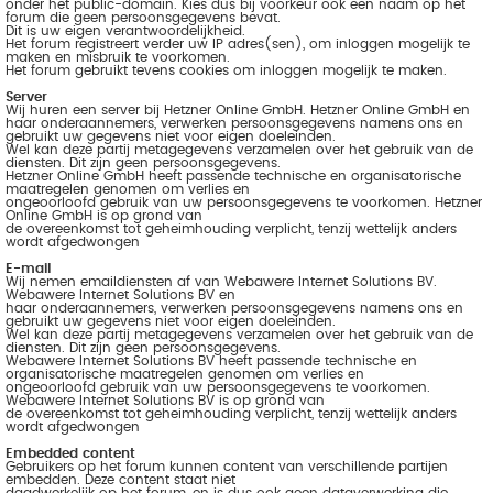
onder het public-domain. Kies dus bij voorkeur ook een naam op het
forum die geen persoonsgegevens bevat.
Dit is uw eigen verantwoordelijkheid.
Het forum registreert verder uw IP adres(sen), om inloggen mogelijk te
maken en misbruik te voorkomen.
Het forum gebruikt tevens cookies om inloggen mogelijk te maken.
Server
Wij huren een server bij Hetzner Online GmbH. Hetzner Online GmbH en
haar onderaannemers, verwerken persoonsgegevens namens ons en
gebruikt uw gegevens niet voor eigen doeleinden.
Wel kan deze partij metagegevens verzamelen over het gebruik van de
diensten. Dit zijn geen persoonsgegevens.
Hetzner Online GmbH heeft passende technische en organisatorische
maatregelen genomen om verlies en
ongeoorloofd gebruik van uw persoonsgegevens te voorkomen. Hetzner
Online GmbH is op grond van
de overeenkomst tot geheimhouding verplicht, tenzij wettelijk anders
wordt afgedwongen
E-mail
Wij nemen emaildiensten af van Webawere Internet Solutions BV.
Webawere Internet Solutions BV en
haar onderaannemers, verwerken persoonsgegevens namens ons en
gebruikt uw gegevens niet voor eigen doeleinden.
Wel kan deze partij metagegevens verzamelen over het gebruik van de
diensten. Dit zijn geen persoonsgegevens.
Webawere Internet Solutions BV heeft passende technische en
organisatorische maatregelen genomen om verlies en
ongeoorloofd gebruik van uw persoonsgegevens te voorkomen.
Webawere Internet Solutions BV is op grond van
de overeenkomst tot geheimhouding verplicht, tenzij wettelijk anders
wordt afgedwongen
Embedded content
Gebruikers op het forum kunnen content van verschillende partijen
embedden. Deze content staat niet