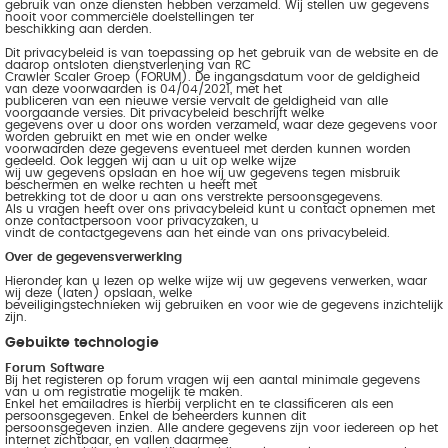
gebruik van onze diensten hebben verzameld. Wij stellen uw gegevens
nooit voor commerciële doelstellingen ter
beschikking aan derden.
Dit privacybeleid is van toepassing op het gebruik van de website en de
daarop ontsloten dienstverlening van RC
Crawler Scaler Groep (FORUM). De ingangsdatum voor de geldigheid
van deze voorwaarden is 04/04/2021, met het
publiceren van een nieuwe versie vervalt de geldigheid van alle
voorgaande versies. Dit privacybeleid beschrijft welke
gegevens over u door ons worden verzameld, waar deze gegevens voor
worden gebruikt en met wie en onder welke
voorwaarden deze gegevens eventueel met derden kunnen worden
gedeeld. Ook leggen wij aan u uit op welke wijze
wij uw gegevens opslaan en hoe wij uw gegevens tegen misbruik
beschermen en welke rechten u heeft met
betrekking tot de door u aan ons verstrekte persoonsgegevens.
Als u vragen heeft over ons privacybeleid kunt u contact opnemen met
onze contactpersoon voor privacyzaken, u
vindt de contactgegevens aan het einde van ons privacybeleid.
Over de gegevensverwerking
Hieronder kan u lezen op welke wijze wij uw gegevens verwerken, waar
wij deze (laten) opslaan, welke
beveiligingstechnieken wij gebruiken en voor wie de gegevens inzichtelijk
zijn.
Gebuikte technologie
Forum Software
Bij het registeren op forum vragen wij een aantal minimale gegevens
van u om registratie mogelijk te maken.
Enkel het emailadres is hierbij verplicht en te classificeren als een
persoonsgegeven. Enkel de beheerders kunnen dit
persoonsgegeven inzien. Alle andere gegevens zijn voor iedereen op het
internet zichtbaar, en vallen daarmee