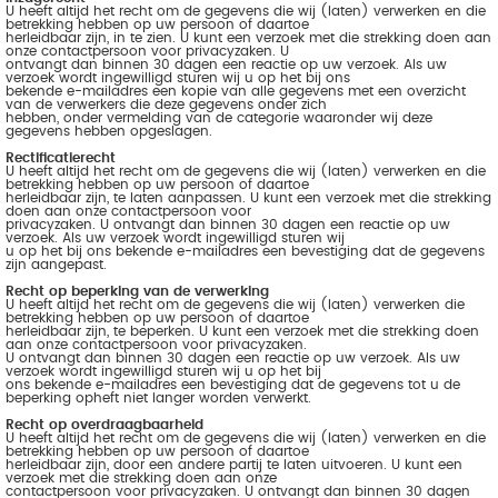
U heeft altijd het recht om de gegevens die wij (laten) verwerken en die
betrekking hebben op uw persoon of daartoe
herleidbaar zijn, in te zien. U kunt een verzoek met die strekking doen aan
onze contactpersoon voor privacyzaken. U
ontvangt dan binnen 30 dagen een reactie op uw verzoek. Als uw
verzoek wordt ingewilligd sturen wij u op het bij ons
bekende e-mailadres een kopie van alle gegevens met een overzicht
van de verwerkers die deze gegevens onder zich
hebben, onder vermelding van de categorie waaronder wij deze
gegevens hebben opgeslagen.
Rectificatierecht
U heeft altijd het recht om de gegevens die wij (laten) verwerken en die
betrekking hebben op uw persoon of daartoe
herleidbaar zijn, te laten aanpassen. U kunt een verzoek met die strekking
doen aan onze contactpersoon voor
privacyzaken. U ontvangt dan binnen 30 dagen een reactie op uw
verzoek. Als uw verzoek wordt ingewilligd sturen wij
u op het bij ons bekende e-mailadres een bevestiging dat de gegevens
zijn aangepast.
Recht op beperking van de verwerking
U heeft altijd het recht om de gegevens die wij (laten) verwerken die
betrekking hebben op uw persoon of daartoe
herleidbaar zijn, te beperken. U kunt een verzoek met die strekking doen
aan onze contactpersoon voor privacyzaken.
U ontvangt dan binnen 30 dagen een reactie op uw verzoek. Als uw
verzoek wordt ingewilligd sturen wij u op het bij
ons bekende e-mailadres een bevestiging dat de gegevens tot u de
beperking opheft niet langer worden verwerkt.
Recht op overdraagbaarheid
U heeft altijd het recht om de gegevens die wij (laten) verwerken en die
betrekking hebben op uw persoon of daartoe
herleidbaar zijn, door een andere partij te laten uitvoeren. U kunt een
verzoek met die strekking doen aan onze
contactpersoon voor privacyzaken. U ontvangt dan binnen 30 dagen