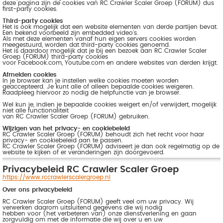
deze pagina zijn de cookies van RC Crawler Scaler Groep (FORUM) dus
first-party cookies.
Third-party cookies
Het is ook mogelijk dat een website elementen van derde partijen bevat.
Een bekend voorbeeld zijn embedded video's.
Als met deze elementen vanaf hun eigen servers cookies worden
meegestuurd, worden dat third-party cookies genoemd.
Het is daardoor mogelijk dat je bij een bezoek aan RC Crawler Scaler
Groep (FORUM) third-party cookies
voor Facebook.com, Youtube.com en andere websites van derden krijgt.
Afmelden cookies
In je browser kan je instellen welke cookies moeten worden
geaccepteerd. Je kunt alle of alleen bepaalde cookies weigeren.
Raadpleeg hiervoor zo nodig de helpfunctie van je browser.
Wel kun je, indien je bepaalde cookies weigert en/of verwijdert, mogelijk
niet alle functionaliteit
van RC Crawler Scaler Groep (FORUM) gebruiken.
Wijzigen van het privacy- en cookiebeleid
RC Crawler Scaler Groep (FORUM) behoudt zich het recht voor haar
privacy- en cookiebeleid aan te passen.
RC Crawler Scaler Groep (FORUM) adviseert je dan ook regelmatig op de
website te kijken of er veranderingen zijn doorgevoerd.
Privacybeleid RC Crawler Scaler Groep
https://www.rccrawlerscalergroep.nl
Over ons privacybeleid
RC Crawler Scaler Groep (FORUM) geeft veel om uw privacy. Wij
verwerken daarom uitsluitend gegevens die wij nodig
hebben voor (het verbeteren van) onze dienstverlening en gaan
zorgvuldig om met de informatie die wij over u en uw