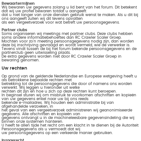
Bewaartermijnen
Wij bewaren uw gegevens zolang u lid bent van het forum. Dit betekent
dat wij uw profiel bewaren totdat u aangeeft
dat u niet langer van onze diensten gebruik wenst te maken. Als u dit bij
ons aangeeft zullen wij dit tevens opvatten
als een vergeetverzoek voor wat betreft uw persoonsgegevens.
Partner clubs
Soms organiseren wij meetings met partner clubs. Deze clubs hebben
soms andere informatiebehoeftes dan RC Crawler Scaler Groep.
Mochten voor zo'n meeting persoonsgegevens nodig zijn, dan worden
deze bij inschrijving gevraagd en wordt vermeld, wie de verwerker is.
Tevens vindt tussen de bij het forum bekende persoonsgegevens en de
partnerclub geen uitwisseling plaats.
De extra gegevens worden niet door RC Crawler Scaler Groep in
bewaring genomen.
Uw rechten
Op grond van de geldende Nederlandse en Europese wetgeving heeft u
als betrokkene bepaalde rechten met
betrekking tot de persoonsgegevens die door of namens ons worden
verwerkt. Wij leggen u hieronder uit welke
rechten dit zijn en hoe u zich op deze rechten kunt beroepen.
In beginsel sturen wij om misbruik te voorkomen afschriften en kopieën
van uw gegevens enkel naar uw bij ons reeds
bekende e-mailadres. Wij houden een administratie bij van
afgehandelde verzoeken, in
het geval van een vergeetverzoek administreren wij geanonimiseerde
gegevens. Alle afschriften en kopieën van
gegevens ontvangt u in de machineleesbare gegevensindeling die wij
binnen onze systemen hanteren.
U heeft te allen tijde het recht om een klacht in te dienen bij de Autoriteit
Persoonsgegevens als u vermoedt dat wij
uw persoonsgegevens op een verkeerde manier gebruiken.
Inzagerecht