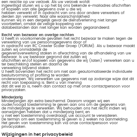
een reactie op uw verzoek. Als uw verzoek wordt
ingewilligd sturen wij u op het bij ons bekende e-mailadres afschriften
of kopieën van alle gegevens over u die wij
hebben verwerkt of in opdracht van ons door andere verwerkers of
derden zijn verwerkt. Naar alle waarschijnlijkheid
kunnen wij in een dergelijk geval de dienstverlening niet langer
voortzetten, omdat de veilige koppeling van
databestanden dan niet langer kan worden gegarandeerd.
Recht van bezwaar en overige rechten
U heeft in voorkomende gevallen het recht bezwaar te maken tegen de
verwerking van uw persoonsgegevens door of
in opdracht van RC Crawler Scaler Groep (FORUM). Als u bezwaar maakt
zullen wij onmiddellijk de
gegevensverwerking staken in afwachting van de afhandeling van uw
bezwaar. Is uw bezwaar gegrond dat zullen wij
afschriften en/of kopieën van gegevens die wij (laten) verwerken aan u
ter beschikking stellen en daarna de
verwerking blijvend staken.
U heeft bovendien het recht om niet aan geautomatiseerde individuele
besluitvorming of profiling te worden
onderworpen. Wij verwerken uw gegevens niet op zodanige wijze dat dit
recht van toepassing is. Bent u van mening
dat dit wel zo is, neem dan contact op met onze contactpersoon voor
privacyzaken.
Minderjarig
Minderjarigen zijn extra beschermd. Daarom vragen wij een
ouder/voogd toestemming te geven aan ons om de gegevens van
de minderjarige te verwerken. Wij behouden ons het recht indien wij
aanwijzingen hebben dat u minderjarig bent, en
u niet een toestemming overdraagt, uw account te verwijderen.
De termijn om een toestemming te geven is 2 weken na aanmelding.
Het geven van toestemming kan via onze contactpersoon voor
privacyzaken.
Wijzigingen in het privacybeleid