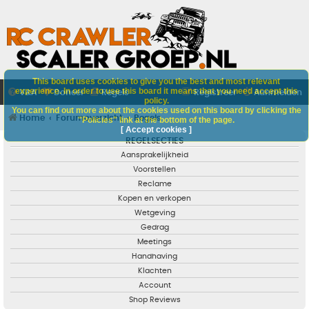
This board uses cookies to give you the best and most relevant
experience. In order to use this board it means that you need accept this
V&A
Doneer
Regels
Registreer
Aanmelden
policy.
You can find out more about the cookies used on this board by clicking the
Home
Forumoverzicht
Regels
"Policies" link at the bottom of the page.
[ Accept cookies ]
REGELSECTIES
Aansprakelijkheid
Voorstellen
Reclame
Kopen en verkopen
Wetgeving
Gedrag
Meetings
Handhaving
Klachten
Account
Shop Reviews