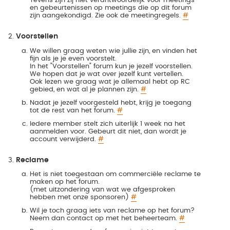
Tevens zijn zij niet verantwoordelijk voor meetings
en gebeurtenissen op meetings die op dit forum
zijn aangekondigd. Zie ook de meetingregels.
#
Voorstellen
We willen graag weten wie jullie zijn, en vinden het
fijn als je je even voorstelt.
In het "Voorstellen" forum kun je jezelf voorstellen.
We hopen dat je wat over jezelf kunt vertellen.
Ook lezen we graag wat je allemaal hebt op RC
gebied, en wat al je plannen zijn.
#
Nadat je jezelf voorgesteld hebt, krijg je toegang
tot de rest van het forum.
#
Iedere member stelt zich uiterlijk 1 week na het
aanmelden voor. Gebeurt dit niet, dan wordt je
account verwijderd.
#
Reclame
Het is niet toegestaan om commerciële reclame te
maken op het forum.
(met uitzondering van wat we afgesproken
hebben met onze sponsoren)
#
Wil je toch graag iets van reclame op het forum?
Neem dan contact op met het beheerteam.
#