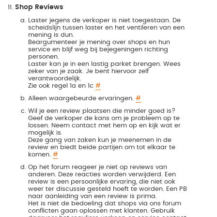
Shop Reviews
Laster jegens de verkoper is niet toegestaan. De
scheidslijn tussen laster en het ventileren van een
mening is dun.
Beargumenteer je mening over shops en hun
service en blijf weg bij bejegeningen richting
personen.
Laster kan je in een lastig parket brengen. Wees
zeker van je zaak. Je bent hiervoor zelf
verantwoordelijk.
Zie ook regel 1a en 1c
#
Alleen waargebeurde ervaringen.
#
Wil je een review plaatsen die minder goed is?
Geef de verkoper de kans om je probleem op te
lossen. Neem contact met hem op en kijk wat er
mogelijk is.
Deze gang van zaken kun je meenemen in de
review en biedt beide partijen om tot elkaar te
komen.
#
Op het forum reageer je niet op reviews van
anderen. Deze reacties worden verwijderd. Een
review is een persoonlijke ervaring, die niet ook
weer ter discussie gesteld hoeft te worden. Een PB
naar aanleiding van een review is prima.
Het is niet de bedoeling dat shops via ons forum
conflicten gaan oplossen met klanten. Gebruik