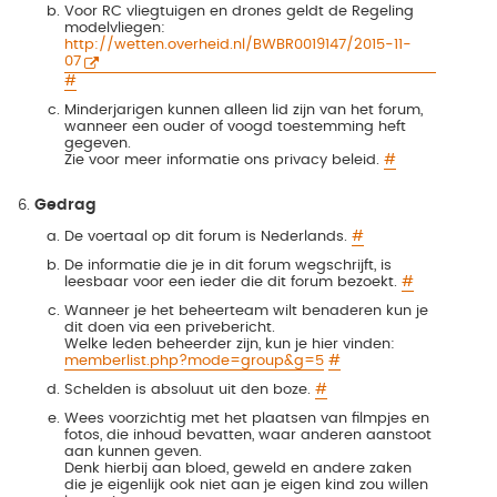
Voor RC vliegtuigen en drones geldt de Regeling
modelvliegen:
http://wetten.overheid.nl/BWBR0019147/2015-11-
07
#
Minderjarigen kunnen alleen lid zijn van het forum,
wanneer een ouder of voogd toestemming heft
gegeven.
Zie voor meer informatie ons privacy beleid.
#
Gedrag
De voertaal op dit forum is Nederlands.
#
De informatie die je in dit forum wegschrijft, is
leesbaar voor een ieder die dit forum bezoekt.
#
Wanneer je het beheerteam wilt benaderen kun je
dit doen via een privebericht.
Welke leden beheerder zijn, kun je hier vinden:
memberlist.php?mode=group&g=5
#
Schelden is absoluut uit den boze.
#
Wees voorzichtig met het plaatsen van filmpjes en
fotos, die inhoud bevatten, waar anderen aanstoot
aan kunnen geven.
Denk hierbij aan bloed, geweld en andere zaken
die je eigenlijk ook niet aan je eigen kind zou willen