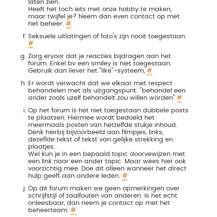
laten zien.
Heeft het toch iets met onze hobby te maken,
maar twijfel je? Neem dan even contact op met
het beheer.
#
Seksuele uitlatingen of foto's zijn nooit toegestaan.
#
Zorg ervoor dat je reacties bijdragen aan het
forum. Enkel bv een smiley is niet toegestaan.
Gebruik dan liever het "like"-systeem,
#
Er wordt verwacht dat we elkaar met respect
behandelen met als uitgangspunt: "behandel een
ander zoals uzelf behandelt zou willen worden"
#
Op het forum is het niet toegestaan dubbele posts
te plaatsen. Hiermee wordt bedoeld het
meermaals posten van hetzelfde stukje inhoud.
Denk hierbij bijvoorbeeld aan filmpjes, links,
dezeflde tekst of tekst van gelijke strekking en
plaatjes.
Wel kun je in een bepaald topic doorvewijzen met
een link naar een ander topic. Maar wees hier ook
voorzichtig mee. Doe dit alleen wanneer het direct
hulp geeft aan andere leden.
#
Op dit forum maken we geen opmerkingen over
schrijfstijl of taalfouten van anderen. Is het echt
onleesbaar, dan neem je contact op met het
beheerteam.
#