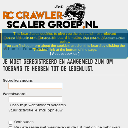
This board uses cookies to give you the best and most relevant
experience. In order to use this board it means that you need accept this
V&A
Doneer
Regels
Registreer
Aanmelden
policy.
You can find out more about the cookies used on this board by clicking the
Home
Forumoverzicht
"Policies" link at the bottom of the page.
[ Accept cookies ]
Je moet geregistreerd en aangemeld zijn om
toegang te hebben tot de ledenlijst.
Gebruikersnaam:
Wachtwoord:
Ik ben mijn wachtwoord vergeten
Stuur activatie-e-mail opnieuw
Onthouden
Mij deze sessie niet weergeven in de lijst met online gebruikers