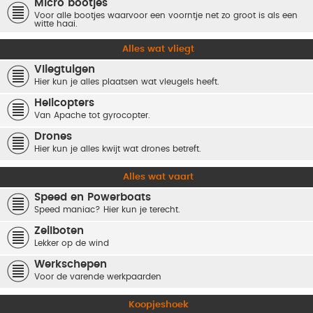
Micro bootjes
Voor alle bootjes waarvoor een voorntje net zo groot is als een
witte haai.
Alles wat vliegt
Vliegtuigen
Hier kun je alles plaatsen wat vleugels heeft.
Helicopters
Van Apache tot gyrocopter.
Drones
Hier kun je alles kwijt wat drones betreft.
Alles wat vaart
Speed en Powerboats
Speed maniac? Hier kun je terecht.
Zeilboten
Lekker op de wind
Werkschepen
Voor de varende werkpaarden
Koopjeshoek