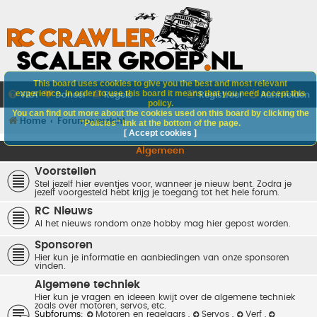
This board uses cookies to give you the best and most relevant
experience. In order to use this board it means that you need accept this
V&A
Doneer
Regels
Registreer
Aanmelden
policy.
You can find out more about the cookies used on this board by clicking the
Home
Forumoverzicht
"Policies" link at the bottom of the page.
[ Accept cookies ]
Algemeen
Voorstellen
Stel jezelf hier eventjes voor, wanneer je nieuw bent. Zodra je
jezelf voorgesteld hebt krijg je toegang tot het hele forum.
RC Nieuws
Al het nieuws rondom onze hobby mag hier gepost worden.
Sponsoren
Hier kun je informatie en aanbiedingen van onze sponsoren
vinden.
Algemene techniek
Hier kun je vragen en ideeen kwijt over de algemene techniek
zoals over motoren, servos, etc.
Subforums:
Motoren en regelaars
,
Servos
,
Verf
,