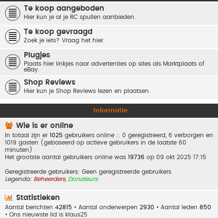
Te koop aangeboden
Hier kun je al je RC spullen aanbieden.
Te koop gevraagd
Zoek je iets? Vraag het hier.
Plugjes
Plaats hier linkjes naar advertenties op sites als Marktplaats of
eBay.
Shop Reviews
Hier kun je Shop Reviews lezen en plaatsen.
Informatie
Wie is er online
In totaal zijn er
1025
gebruikers online :: 0 geregistreerd, 6 verborgen en
1019 gasten (gebaseerd op actieve gebruikers in de laatste 60
minuten)
Het grootste aantal gebruikers online was
19736
op 09 okt 2025 17:15
Geregistreerde gebruikers: Geen geregistreerde gebruikers
Legenda:
Beheerders
,
Donateurs
Statistieken
Aantal berichten
42815
• Aantal onderwerpen
2930
• Aantal leden
850
• Ons nieuwste lid is
klaus25