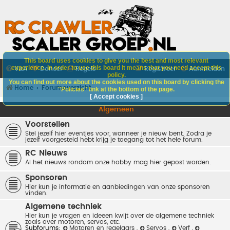
This board uses cookies to give you the best and most relevant
experience. In order to use this board it means that you need accept this
V&A
Doneer
Regels
Registreer
Aanmelden
policy.
You can find out more about the cookies used on this board by clicking the
Home
Forumoverzicht
"Policies" link at the bottom of the page.
[ Accept cookies ]
Algemeen
Voorstellen
Stel jezelf hier eventjes voor, wanneer je nieuw bent. Zodra je
jezelf voorgesteld hebt krijg je toegang tot het hele forum.
RC Nieuws
Al het nieuws rondom onze hobby mag hier gepost worden.
Sponsoren
Hier kun je informatie en aanbiedingen van onze sponsoren
vinden.
Algemene techniek
Hier kun je vragen en ideeen kwijt over de algemene techniek
zoals over motoren, servos, etc.
Subforums:
Motoren en regelaars
,
Servos
,
Verf
,