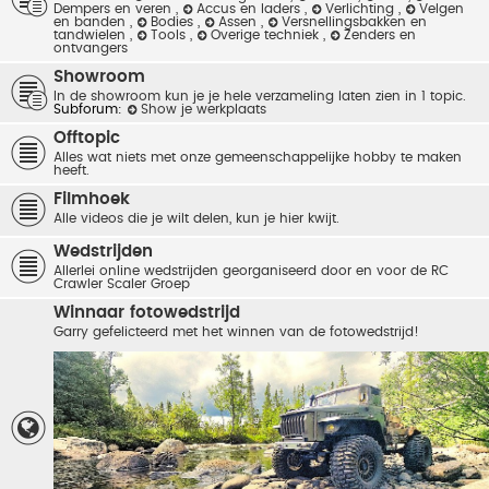
Dempers en veren
,
Accus en laders
,
Verlichting
,
Velgen
en banden
,
Bodies
,
Assen
,
Versnellingsbakken en
tandwielen
,
Tools
,
Overige techniek
,
Zenders en
ontvangers
Showroom
In de showroom kun je je hele verzameling laten zien in 1 topic.
Subforum:
Show je werkplaats
Offtopic
Alles wat niets met onze gemeenschappelijke hobby te maken
heeft.
Filmhoek
Alle videos die je wilt delen, kun je hier kwijt.
Wedstrijden
Allerlei online wedstrijden georganiseerd door en voor de RC
Crawler Scaler Groep
Winnaar fotowedstrijd
Garry gefelicteerd met het winnen van de fotowedstrijd!