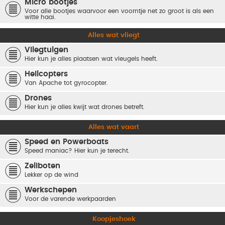
Micro bootjes
Voor alle bootjes waarvoor een voorntje net zo groot is als een
witte haai.
Alles wat vliegt
Vliegtuigen
Hier kun je alles plaatsen wat vleugels heeft.
Helicopters
Van Apache tot gyrocopter.
Drones
Hier kun je alles kwijt wat drones betreft.
Alles wat vaart
Speed en Powerboats
Speed maniac? Hier kun je terecht.
Zeilboten
Lekker op de wind
Werkschepen
Voor de varende werkpaarden
Koopjeshoek