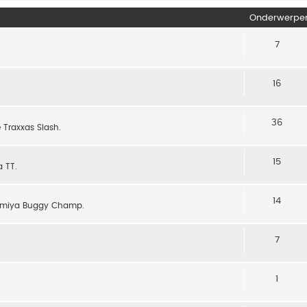
Onderwerpe
7
16
36
 Traxxas Slash.
15
 TT.
14
 Tamiya Buggy Champ.
7
1