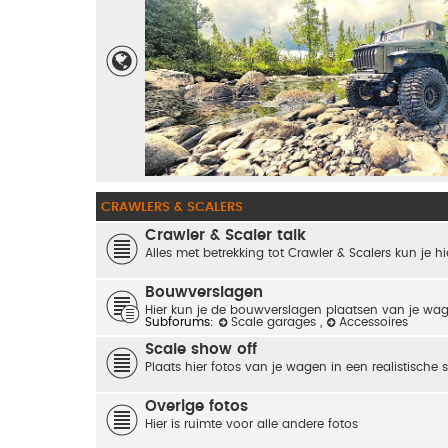
CRAWLERS & SCALERS
Crawler & Scaler talk
Alles met betrekking tot Crawler & Scalers kun je hi
Bouwverslagen
Hier kun je de bouwverslagen plaatsen van je wa
Subforums:
Scale garages
,
Accessoires
Scale show off
Plaats hier fotos van je wagen in een realistische 
Overige fotos
Hier is ruimte voor alle andere fotos