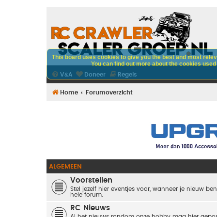
This board uses cookies to give you the best and most releva
You can find out more about the cookies used o
V&A
Doneer
Regels
Home
Forumoverzicht
ALGEMEEN
Voorstellen
Stel jezelf hier eventjes voor, wanneer je nieuw ben
hele forum.
RC Nieuws
Al het nieuws rondom onze hobby mag hier gepos