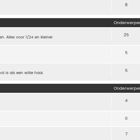
8
Onderwerpe
25
. Alles voor 1/24 en kleiner.
5
5
t is als een witte haai.
Onderwerpe
4
0
7