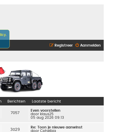
icy.
Registreer
Aanmelden
n
Berichten
Laatste bericht
Even voorstellen
7057
door
klaus25
05 aug 2026 09:13
Re: Toon je nieuwe aanwinst
3029
door
Cphelbig