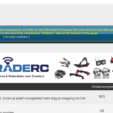
nt experience. In order to use this board it means that you need accept this pol
n this board by clicking the "Policies" link at the bottom of the page.
[ Accept cookies ]
Onderwerpe
803
t. Zodra je jezelf voorgesteld hebt krijg je toegang tot het
69
t worden.