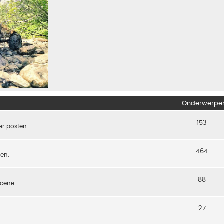
Onderwerpe
153
er posten.
464
gen.
88
scene.
27