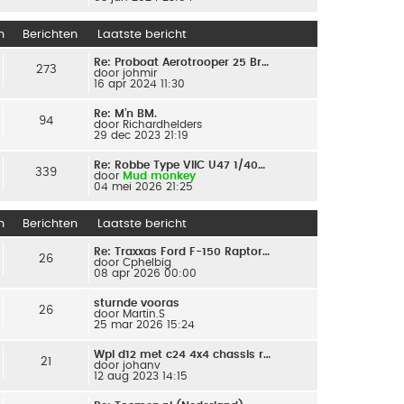
n
Berichten
Laatste bericht
Re: Proboat Aerotrooper 25 Br…
273
door
johmir
16 apr 2024 11:30
Re: M’n BM.
94
door
Richardhelders
29 dec 2023 21:19
Re: Robbe Type VIIC U47 1/40…
339
door
Mud monkey
04 mei 2026 21:25
n
Berichten
Laatste bericht
Re: Traxxas Ford F-150 Raptor…
26
door
Cphelbig
08 apr 2026 00:00
sturnde vooras
26
door
Martin.S
25 mar 2026 15:24
Wpl d12 met c24 4x4 chassis r…
21
door
johanv
12 aug 2023 14:15