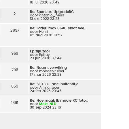
18 jul 2026 20:49
Re: Sponsor: UpgradeRC
2
door
antonio_neus
13 okt 2022 23:28
Re: Lader imax B6AC slaat vee…
2997
door
Henri
05 aug 2026 19:57
Ep zijn zooi
969
door
Epfray
23 jun 2026 07:44
Re: Naamsverwijzing
706
door
modderkruiper
17 mar 2026 22:28
Re: SCX30 - snel buitenritje
859
door
Arrma racer
24 feb 2026 23:45
Re: Hoe maak ik mooie RC foto…
1691
door
Mole-NLD
30 sep 2024 23:16