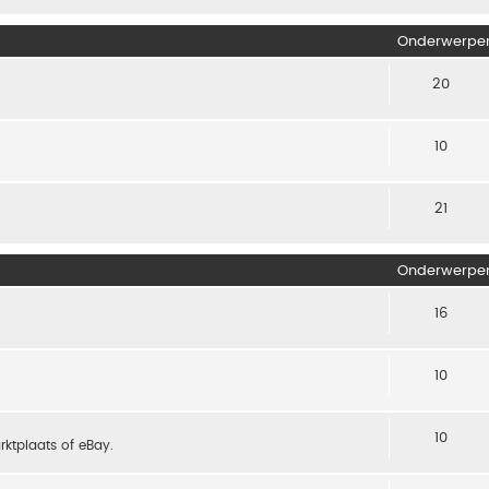
Onderwerpe
20
10
21
Onderwerpe
16
10
10
arktplaats of eBay.