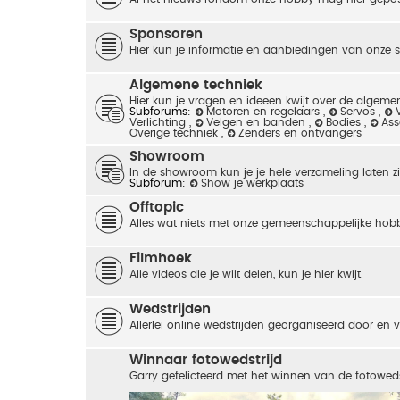
Sponsoren
Hier kun je informatie en aanbiedingen van onze 
Algemene techniek
Hier kun je vragen en ideeen kwijt over de algemen
Subforums:
Motoren en regelaars
,
Servos
,
Verlichting
,
Velgen en banden
,
Bodies
,
As
Overige techniek
,
Zenders en ontvangers
Showroom
In de showroom kun je je hele verzameling laten zie
Subforum:
Show je werkplaats
Offtopic
Alles wat niets met onze gemeenschappelijke hob
Filmhoek
Alle videos die je wilt delen, kun je hier kwijt.
Wedstrijden
Allerlei online wedstrijden georganiseerd door en
Winnaar fotowedstrijd
Garry gefelicteerd met het winnen van de fotoweds