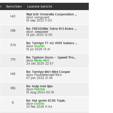
n
Berichten
Laatste bericht
Wpl b36 Umbrella Corporation …
143
door
vanguard
16 sep 2022 11:03
Re: FREEDOMs Tatra 813 Kolos …
198
door
Jeeppeet
19 jan 2024 12:05
Re: Tamiya TT-02 1999 Subaru …
370
door
Dustin
16 jul 2026 13:41
Re: Typhon Grom - 'speed' Pro…
175
door
Mole-NLD
24 okt 2025 22:57
Re: Tamiya M01 Mini Cooper
146
door
PaulDefenderTRX4
07 jan 2022 21:36
Re: hulp met lipo
186
door
Patrick
16 aug 2024 00:16
Re: Het grote SCX6 Topic.
6
door
Dustin
23 feb 2026 11:04