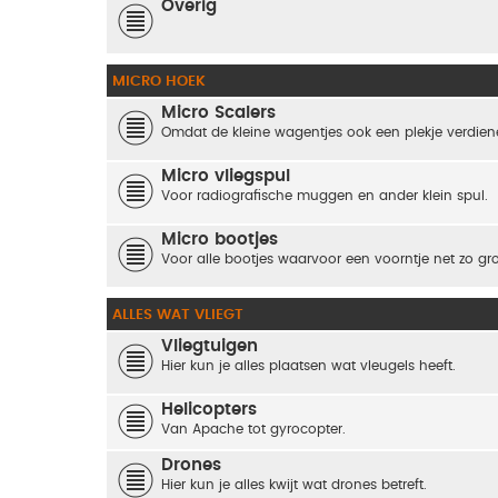
Overig
MICRO HOEK
Micro Scalers
Omdat de kleine wagentjes ook een plekje verdienen
Micro vliegspul
Voor radiografische muggen en ander klein spul.
Micro bootjes
Voor alle bootjes waarvoor een voorntje net zo groo
ALLES WAT VLIEGT
Vliegtuigen
Hier kun je alles plaatsen wat vleugels heeft.
Helicopters
Van Apache tot gyrocopter.
Drones
Hier kun je alles kwijt wat drones betreft.