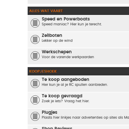
ALLES WAT VAART
Speed en Powerboats
Speed maniac? Hier kun je terecht.
Zeilboten
Lekker op de wind
Werkschepen
Voor de varende werkpaarden
KOOPJESHOEK
Te koop aangeboden
Hier kun je al je RC spullen aanbieden.
Te koop gevraagd
Zoek je iets? Vraag het hier.
Plugjes
Plaats hier linkjes naar advertenties op sites als M
Shop Reviews