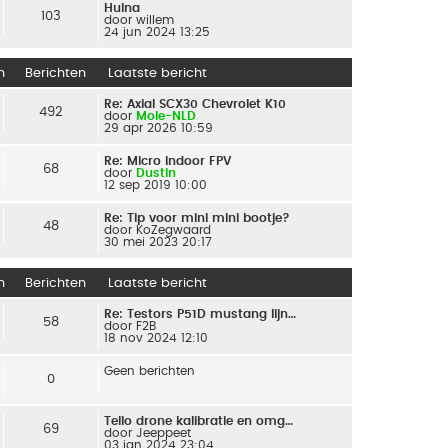
Huina
103
door
willem
24 jun 2024 13:25
n
Berichten
Laatste bericht
Re: Axial SCX30 Chevrolet K10
492
door
Mole-NLD
29 apr 2026 10:59
Re: Micro indoor FPV
68
door
Dustin
12 sep 2019 10:00
Re: Tip voor mini mini bootje?
48
door
KoZegwaard
30 mei 2023 20:17
n
Berichten
Laatste bericht
Re: Testors P51D mustang lijn…
58
door
F2B
18 nov 2024 12:10
Geen berichten
0
Tello drone kalibratie en omg…
69
door
Jeeppeet
03 jan 2024 23:04