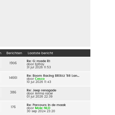
n
Berichten
Laatste bericht
Re: G-made R1
1906
door
Epfray
31 jul 2026 11:53
Re: Boom Racing BRX02 '88 Lan…
14661
door
Cesco
10 jul 2026 11:43
Re: Jeep renagade
386
door
Arrma racer
01 jul 2026 22:39
Re: Parcours in de maak
176
door
Mole-NLD
30 sep 2024 23:20