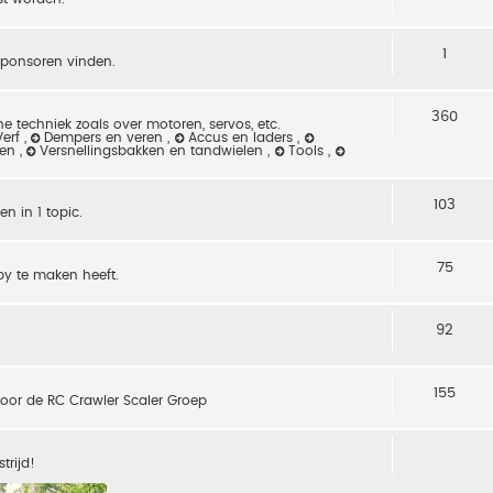
1
sponsoren vinden.
360
e techniek zoals over motoren, servos, etc.
Verf
,
Dempers en veren
,
Accus en laders
,
sen
,
Versnellingsbakken en tandwielen
,
Tools
,
103
n in 1 topic.
75
by te maken heeft.
92
155
 voor de RC Crawler Scaler Groep
trijd!