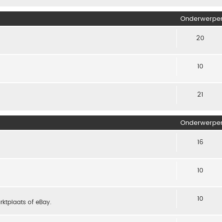
Onderwerpe
20
10
21
Onderwerpe
16
10
10
arktplaats of eBay.