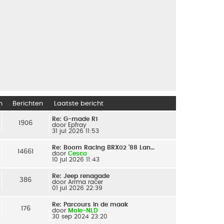
n
Berichten
Laatste bericht
Re: G-made R1
1906
door
Epfray
31 jul 2026 11:53
Re: Boom Racing BRX02 '88 Lan…
14661
door
Cesco
10 jul 2026 11:43
Re: Jeep renagade
386
door
Arrma racer
01 jul 2026 22:39
Re: Parcours in de maak
176
door
Mole-NLD
30 sep 2024 23:20