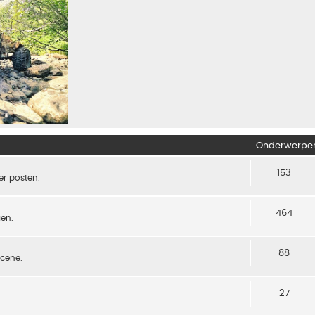
Onderwerpe
153
er posten.
464
gen.
88
scene.
27