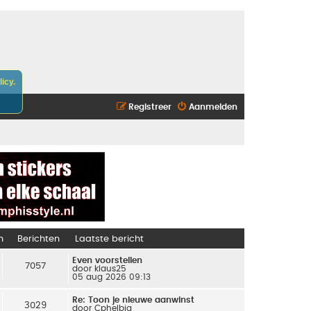
icy.
Registreer
Aanmelden
n
Berichten
Laatste bericht
Even voorstellen
7057
door
klaus25
05 aug 2026 09:13
Re: Toon je nieuwe aanwinst
3029
door
Cphelbig