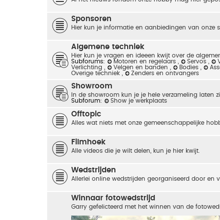
Sponsoren
Hier kun je informatie en aanbiedingen van onze 
Algemene techniek
Hier kun je vragen en ideeen kwijt over de algemen
Subforums:
Motoren en regelaars
,
Servos
,
Verlichting
,
Velgen en banden
,
Bodies
,
As
Overige techniek
,
Zenders en ontvangers
Showroom
In de showroom kun je je hele verzameling laten zie
Subforum:
Show je werkplaats
Offtopic
Alles wat niets met onze gemeenschappelijke hob
Filmhoek
Alle videos die je wilt delen, kun je hier kwijt.
Wedstrijden
Allerlei online wedstrijden georganiseerd door en
Winnaar fotowedstrijd
Garry gefelicteerd met het winnen van de fotoweds