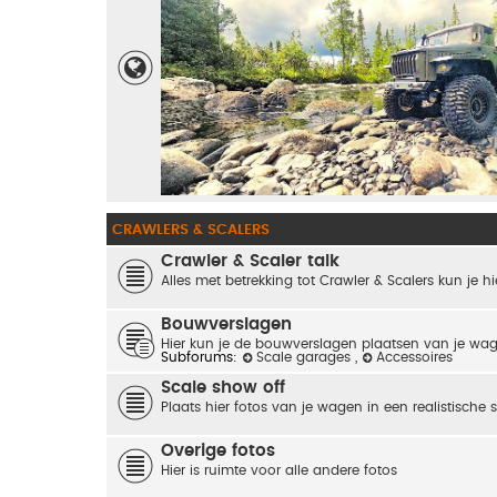
CRAWLERS & SCALERS
Crawler & Scaler talk
Alles met betrekking tot Crawler & Scalers kun je hi
Bouwverslagen
Hier kun je de bouwverslagen plaatsen van je wa
Subforums:
Scale garages
,
Accessoires
Scale show off
Plaats hier fotos van je wagen in een realistische 
Overige fotos
Hier is ruimte voor alle andere fotos