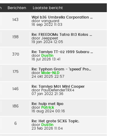
n
Berichten
Laatste bericht
Wpl b36 Umbrella Corporation …
143
door
vanguard
16 sep 2022 11:03
Re: FREEDOMs Tatra 813 Kolos …
198
door
Jeeppeet
19 jan 2024 12:05
Re: Tamiya TT-02 1999 Subaru …
370
door
Dustin
16 jul 2026 13:41
Re: Typhon Grom - 'speed' Pro…
175
door
Mole-NLD
24 okt 2025 22:57
Re: Tamiya M01 Mini Cooper
146
door
PaulDefenderTRX4
07 jan 2022 21:36
Re: hulp met lipo
186
door
Patrick
16 aug 2024 00:16
Re: Het grote SCX6 Topic.
6
door
Dustin
23 feb 2026 11:04