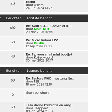
Huina
103
door
willem
24 jun 2024 13:25
n
Berichten
Laatste bericht
Re: Axial SCX30 Chevrolet K10
492
door
Mole-NLD
29 apr 2026 10:59
Re: Micro indoor FPV
68
door
Dustin
12 sep 2019 10:00
Re: Tip voor mini mini bootje?
48
door
KoZegwaard
30 mei 2023 20:17
n
Berichten
Laatste bericht
Re: Testors P51D mustang lijn…
58
door
F2B
18 nov 2024 12:10
Geen berichten
0
Tello drone kalibratie en omg…
69
door
Jeeppeet
03 jan 2024 23:04