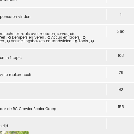
1
sponsoren vinden.
360
e techniek zoals over motoren, servos, etc.
Verf
,
Dempers en veren
,
Accus en laders
,
sen
,
Versnellingsbakken en tandwielen
,
Tools
,
103
n in 1 topic.
75
by te maken heeft.
92
155
 voor de RC Crawler Scaler Groep
trijd!