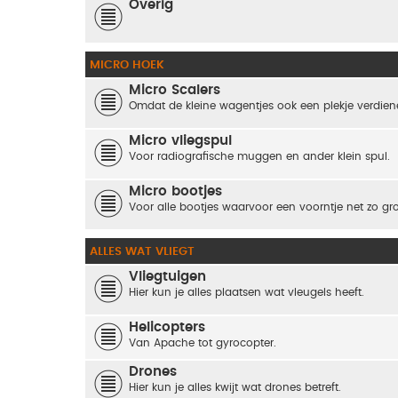
Overig
MICRO HOEK
Micro Scalers
Omdat de kleine wagentjes ook een plekje verdienen
Micro vliegspul
Voor radiografische muggen en ander klein spul.
Micro bootjes
Voor alle bootjes waarvoor een voorntje net zo groo
ALLES WAT VLIEGT
Vliegtuigen
Hier kun je alles plaatsen wat vleugels heeft.
Helicopters
Van Apache tot gyrocopter.
Drones
Hier kun je alles kwijt wat drones betreft.