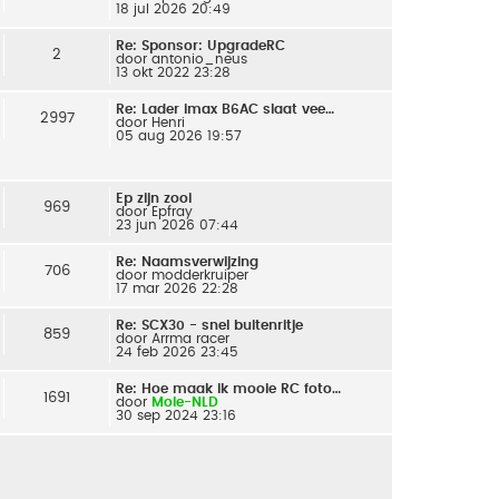
18 jul 2026 20:49
Re: Sponsor: UpgradeRC
2
door
antonio_neus
13 okt 2022 23:28
Re: Lader imax B6AC slaat vee…
2997
door
Henri
05 aug 2026 19:57
Ep zijn zooi
969
door
Epfray
23 jun 2026 07:44
Re: Naamsverwijzing
706
door
modderkruiper
17 mar 2026 22:28
Re: SCX30 - snel buitenritje
859
door
Arrma racer
24 feb 2026 23:45
Re: Hoe maak ik mooie RC foto…
1691
door
Mole-NLD
30 sep 2024 23:16