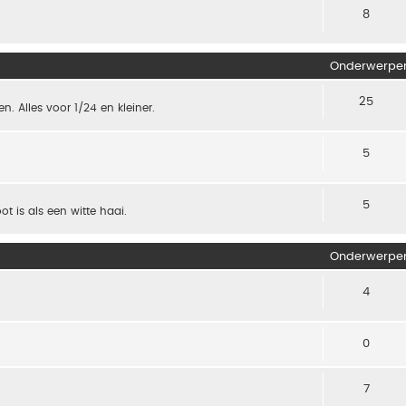
8
Onderwerpe
25
. Alles voor 1/24 en kleiner.
5
5
t is als een witte haai.
Onderwerpe
4
0
7