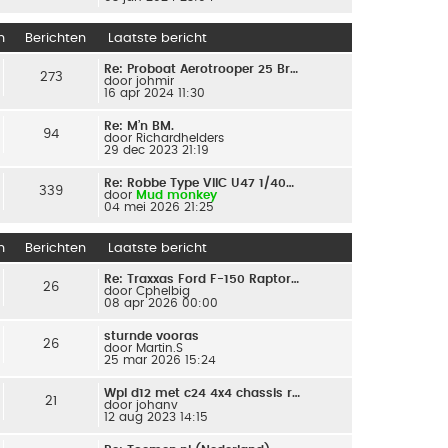
n
Berichten
Laatste bericht
Re: Proboat Aerotrooper 25 Br…
273
door
johmir
16 apr 2024 11:30
Re: M’n BM.
94
door
Richardhelders
29 dec 2023 21:19
Re: Robbe Type VIIC U47 1/40…
339
door
Mud monkey
04 mei 2026 21:25
n
Berichten
Laatste bericht
Re: Traxxas Ford F-150 Raptor…
26
door
Cphelbig
08 apr 2026 00:00
sturnde vooras
26
door
Martin.S
25 mar 2026 15:24
Wpl d12 met c24 4x4 chassis r…
21
door
johanv
12 aug 2023 14:15