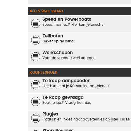
ALLES WAT VAART
Speed en Powerboats
Speed maniac? Hier kun je terecht.
Zeilboten
Lekker op de wind
Werkschepen
Voor de varende werkpaarden
KOOPJESHOEK
Te koop aangeboden
Hier kun je al je RC spullen aanbieden.
Te koop gevraagd
Zoek je iets? Vraag het hier.
Plugjes
Plaats hier linkjes naar advertenties op sites als M
Shop Reviews