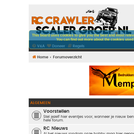
This board uses cookies to give you the best and most releva
You can find out more about the cookies used o
V&A
Doneer
Regels
Home
Forumoverzicht
ALGEMEEN
Voorstellen
Stel jezelf hier eventjes voor, wanneer je nieuw ben
hele forum.
RC Nieuws
Al het nieuws rondom onze hobby mag hier gepos