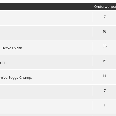
Onderwerpe
7
16
36
 Traxxas Slash.
15
 TT.
14
 Tamiya Buggy Champ.
7
1