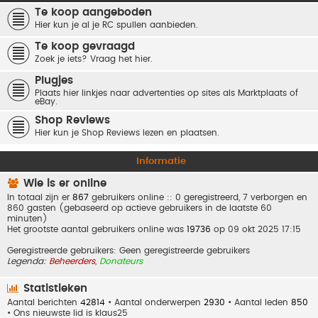
Te koop aangeboden
Hier kun je al je RC spullen aanbieden.
Te koop gevraagd
Zoek je iets? Vraag het hier.
Plugjes
Plaats hier linkjes naar advertenties op sites als Marktplaats of
eBay.
Shop Reviews
Hier kun je Shop Reviews lezen en plaatsen.
Informatie
Wie is er online
In totaal zijn er
867
gebruikers online :: 0 geregistreerd, 7 verborgen en
860 gasten (gebaseerd op actieve gebruikers in de laatste 60
minuten)
Het grootste aantal gebruikers online was
19736
op 09 okt 2025 17:15
Geregistreerde gebruikers: Geen geregistreerde gebruikers
Legenda:
Beheerders
,
Donateurs
Statistieken
Aantal berichten
42814
• Aantal onderwerpen
2930
• Aantal leden
850
• Ons nieuwste lid is
klaus25