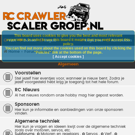
This board uses cookies to give you the best and most relevant
experience. In order to use this board it means that you need accept this
V&A
Doneer
Regels
Registreer
Aanmelden
policy.
You can find out more about the cookies used on this board by clicking the
Home
Forumoverzicht
"Policies" link at the bottom of the page.
[ Accept cookies ]
Algemeen
Voorstellen
Stel jezelf hier eventjes voor, wanneer je nieuw bent. Zodra je
jezelf voorgesteld hebt krijg je toegang tot het hele forum.
RC Nieuws
Al het nieuws rondom onze hobby mag hier gepost worden.
Sponsoren
Hier kun je informatie en aanbiedingen van onze sponsoren
vinden.
Algemene techniek
Hier kun je vragen en ideeen kwijt over de algemene techniek
zoals over motoren, servos, etc.
Subforums:
Motoren en regelaars
,
Servos
,
Verf
,