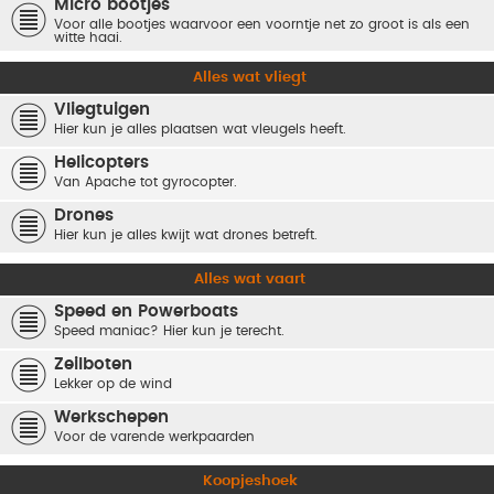
Micro bootjes
Voor alle bootjes waarvoor een voorntje net zo groot is als een
witte haai.
Alles wat vliegt
Vliegtuigen
Hier kun je alles plaatsen wat vleugels heeft.
Helicopters
Van Apache tot gyrocopter.
Drones
Hier kun je alles kwijt wat drones betreft.
Alles wat vaart
Speed en Powerboats
Speed maniac? Hier kun je terecht.
Zeilboten
Lekker op de wind
Werkschepen
Voor de varende werkpaarden
Koopjeshoek