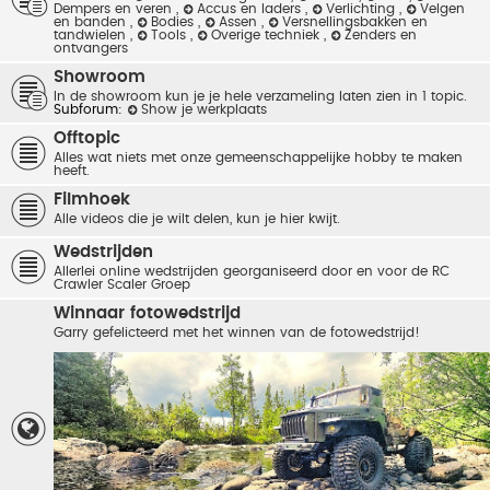
Dempers en veren
,
Accus en laders
,
Verlichting
,
Velgen
en banden
,
Bodies
,
Assen
,
Versnellingsbakken en
tandwielen
,
Tools
,
Overige techniek
,
Zenders en
ontvangers
Showroom
In de showroom kun je je hele verzameling laten zien in 1 topic.
Subforum:
Show je werkplaats
Offtopic
Alles wat niets met onze gemeenschappelijke hobby te maken
heeft.
Filmhoek
Alle videos die je wilt delen, kun je hier kwijt.
Wedstrijden
Allerlei online wedstrijden georganiseerd door en voor de RC
Crawler Scaler Groep
Winnaar fotowedstrijd
Garry gefelicteerd met het winnen van de fotowedstrijd!