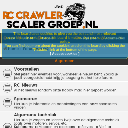
This board uses cookies to give you the best and most relevant
experience. In order to use this board it means that you need accept this
V&A
Doneer
Regels
Registreer
Aanmelden
policy.
You can find out more about the cookies used on this board by clicking the
Home
Forumoverzicht
"Policies" link at the bottom of the page.
[ Accept cookies ]
Algemeen
Voorstellen
Stel jezelf hier eventjes voor, wanneer je nieuw bent. Zodra je
jezelf voorgesteld hebt krijg je toegang tot het hele forum.
RC Nieuws
Al het nieuws rondom onze hobby mag hier gepost worden.
Sponsoren
Hier kun je informatie en aanbiedingen van onze sponsoren
vinden.
Algemene techniek
Hier kun je vragen en ideeen kwijt over de algemene techniek
zoals over motoren, servos, etc.
Subforums:
Motoren en regelaars
,
Servos
,
Verf
,