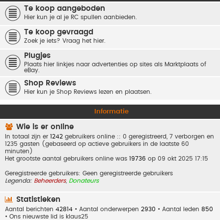
Te koop aangeboden
Hier kun je al je RC spullen aanbieden.
Te koop gevraagd
Zoek je iets? Vraag het hier.
Plugjes
Plaats hier linkjes naar advertenties op sites als Marktplaats of
eBay.
Shop Reviews
Hier kun je Shop Reviews lezen en plaatsen.
Informatie
Wie is er online
In totaal zijn er
1242
gebruikers online :: 0 geregistreerd, 7 verborgen en
1235 gasten (gebaseerd op actieve gebruikers in de laatste 60
minuten)
Het grootste aantal gebruikers online was
19736
op 09 okt 2025 17:15
Geregistreerde gebruikers: Geen geregistreerde gebruikers
Legenda:
Beheerders
,
Donateurs
Statistieken
Aantal berichten
42814
• Aantal onderwerpen
2930
• Aantal leden
850
• Ons nieuwste lid is
klaus25