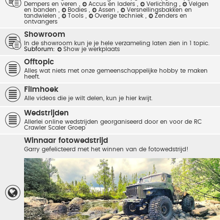
Dempers en veren
,
Accus en laders
,
Verlichting
,
Velgen
en banden
,
Bodies
,
Assen
,
Versnellingsbakken en
tandwielen
,
Tools
,
Overige techniek
,
Zenders en
ontvangers
Showroom
In de showroom kun je je hele verzameling laten zien in 1 topic.
Subforum:
Show je werkplaats
Offtopic
Alles wat niets met onze gemeenschappelijke hobby te maken
heeft.
Filmhoek
Alle videos die je wilt delen, kun je hier kwijt.
Wedstrijden
Allerlei online wedstrijden georganiseerd door en voor de RC
Crawler Scaler Groep
Winnaar fotowedstrijd
Garry gefelicteerd met het winnen van de fotowedstrijd!