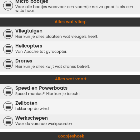
Micro bootjes
Voor alle bootjes waarvoor een voorntje net zo groot is als een
witte haai.
Alles wat vliegt
Vliegtuigen
Hier kun je alles plaatsen wat vleugels heeft.
Helicopters
Van Apache tot gyrocopter.
Drones
Hier kun je alles kwijt wat drones betreft.
Alles wat vaart
Speed en Powerboats
Speed maniac? Hier kun je terecht.
Zeilboten
Lekker op de wind
Werkschepen
Voor de varende werkpaarden
Koopjeshoek