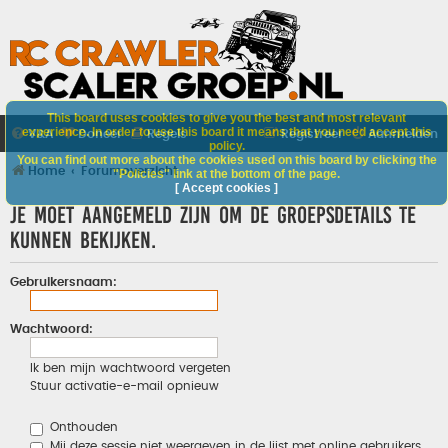
This board uses cookies to give you the best and most relevant
experience. In order to use this board it means that you need accept this
V&A
Doneer
Regels
Registreer
Aanmelden
policy.
You can find out more about the cookies used on this board by clicking the
Home
Forumoverzicht
"Policies" link at the bottom of the page.
[ Accept cookies ]
Je moet aangemeld zijn om de groepsdetails te
kunnen bekijken.
Gebruikersnaam:
Wachtwoord:
Ik ben mijn wachtwoord vergeten
Stuur activatie-e-mail opnieuw
Onthouden
Mij deze sessie niet weergeven in de lijst met online gebruikers