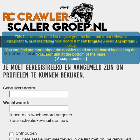
This board uses cookies to give you the best and most relevant
experience. In order to use this board it means that you need accept this
V&A
Doneer
Regels
Registreer
Aanmelden
policy.
You can find out more about the cookies used on this board by clicking the
Home
Forumoverzicht
"Policies" link at the bottom of the page.
[ Accept cookies ]
Je moet geregistreerd en aangemeld zijn om
profielen te kunnen bekijken.
Gebruikersnaam:
Wachtwoord:
Ik ben mijn wachtwoord vergeten
Stuur activatie-e-mail opnieuw
Onthouden
Mij deze sessie niet weergeven in de lijst met online gebruikers