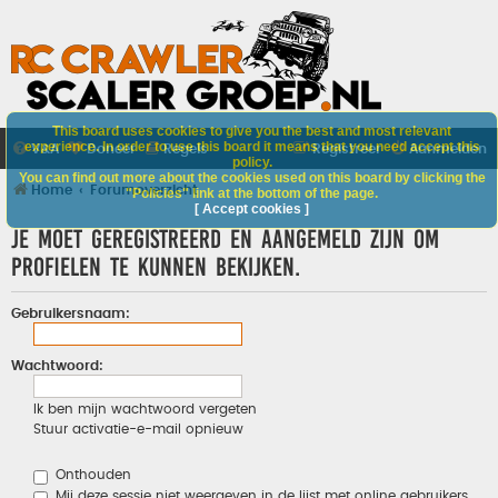
This board uses cookies to give you the best and most relevant
experience. In order to use this board it means that you need accept this
V&A
Doneer
Regels
Registreer
Aanmelden
policy.
You can find out more about the cookies used on this board by clicking the
Home
Forumoverzicht
"Policies" link at the bottom of the page.
[ Accept cookies ]
Je moet geregistreerd en aangemeld zijn om
profielen te kunnen bekijken.
Gebruikersnaam:
Wachtwoord:
Ik ben mijn wachtwoord vergeten
Stuur activatie-e-mail opnieuw
Onthouden
Mij deze sessie niet weergeven in de lijst met online gebruikers