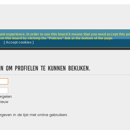
nt experience. In order to use this board it means that you need accept this pol
n this board by clicking the "Policies" link at the bottom of the page.
[ Accept cookies ]
jn om profielen te kunnen bekijken.
ergeten
nieuw
rgeven in de lijst met online gebruikers