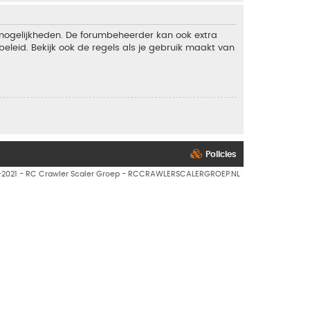
 mogelijkheden. De forumbeheerder kan ook extra
eleid. Bekijk ook de regels als je gebruik maakt van
Policies
7-2021 - RC Crawler Scaler Groep - RCCRAWLERSCALERGROEP.NL