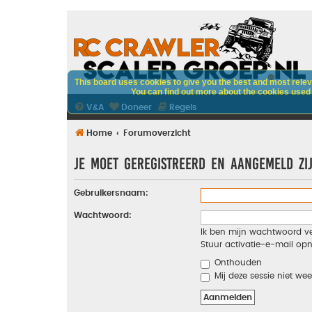
This board uses cookies to give you the best and most releva
You can find out more about the cookies used o
V&A
Doneer
Regels
Home
Forumoverzicht
Je moet geregistreerd en aangemeld zi
Gebruikersnaam:
Wachtwoord:
Ik ben mijn wachtwoord v
Stuur activatie-e-mail op
Onthouden
Mij deze sessie niet wee