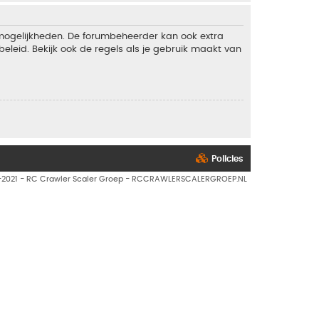
 mogelijkheden. De forumbeheerder kan ook extra
eleid. Bekijk ook de regels als je gebruik maakt van
Policies
7-2021 - RC Crawler Scaler Groep - RCCRAWLERSCALERGROEP.NL