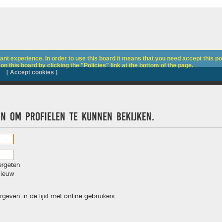
nt experience. In order to use this board it means that you need accept this pol
n this board by clicking the "Policies" link at the bottom of the page.
[ Accept cookies ]
jn om profielen te kunnen bekijken.
ergeten
nieuw
rgeven in de lijst met online gebruikers