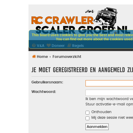
This board uses cookies to give you the best and most releva
You can find out more about the cookies used o
V&A
Doneer
Regels
Home
Forumoverzicht
Je moet geregistreerd en aangemeld zi
Gebruikersnaam:
Wachtwoord:
Ik ben mijn wachtwoord v
Stuur activatie-e-mail op
Onthouden
Mij deze sessie niet wee