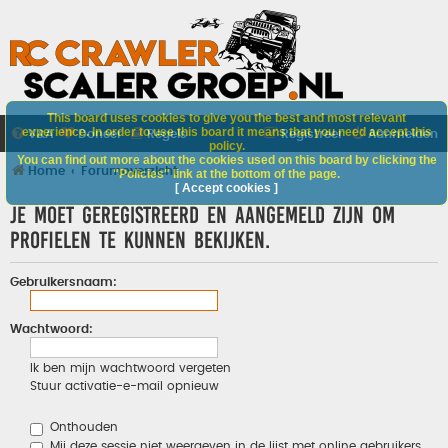
This board uses cookies to give you the best and most relevant
experience. In order to use this board it means that you need accept this
V&A
Doneer
Regels
Registreer
Aanmelden
policy.
You can find out more about the cookies used on this board by clicking the
Home
Forumoverzicht
"Policies" link at the bottom of the page.
[ Accept cookies ]
Je moet geregistreerd en aangemeld zijn om
profielen te kunnen bekijken.
Gebruikersnaam:
Wachtwoord:
Ik ben mijn wachtwoord vergeten
Stuur activatie-e-mail opnieuw
Onthouden
Mij deze sessie niet weergeven in de lijst met online gebruikers