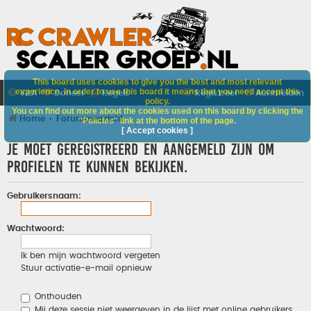
This board uses cookies to give you the best and most relevant
experience. In order to use this board it means that you need accept this
V&A
Doneer
Regels
Registreer
Aanmelden
policy.
You can find out more about the cookies used on this board by clicking the
Home
Forumoverzicht
"Policies" link at the bottom of the page.
[ Accept cookies ]
Je moet geregistreerd en aangemeld zijn om
profielen te kunnen bekijken.
Gebruikersnaam:
Wachtwoord:
Ik ben mijn wachtwoord vergeten
Stuur activatie-e-mail opnieuw
Onthouden
Mij deze sessie niet weergeven in de lijst met online gebruikers