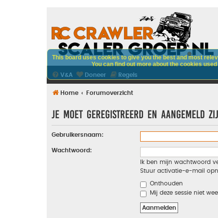
This board uses cookies to give you the best and most releva
You can find out more about the cookies used o
V&A
Doneer
Regels
Home
Forumoverzicht
Je moet geregistreerd en aangemeld zi
Gebruikersnaam:
Wachtwoord:
Ik ben mijn wachtwoord v
Stuur activatie-e-mail op
Onthouden
Mij deze sessie niet wee