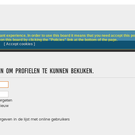
nt experience. In order to use this board it means that you need accept this pol
n this board by clicking the "Policies" link at the bottom of the page.
[ Accept cookies ]
jn om profielen te kunnen bekijken.
ergeten
nieuw
rgeven in de lijst met online gebruikers