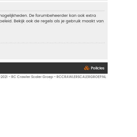
 mogelijkheden. De forumbeheerder kan ook extra
eleid. Bekijk ook de regels als je gebruik maakt van
Policies
7-2021 - RC Crawler Scaler Groep - RCCRAWLERSCALERGROEP.NL