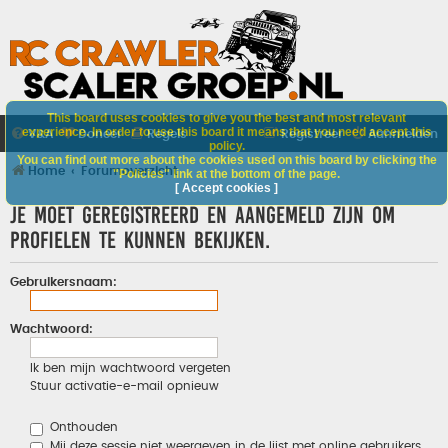
This board uses cookies to give you the best and most relevant
experience. In order to use this board it means that you need accept this
V&A
Doneer
Regels
Registreer
Aanmelden
policy.
You can find out more about the cookies used on this board by clicking the
Home
Forumoverzicht
"Policies" link at the bottom of the page.
[ Accept cookies ]
Je moet geregistreerd en aangemeld zijn om
profielen te kunnen bekijken.
Gebruikersnaam:
Wachtwoord:
Ik ben mijn wachtwoord vergeten
Stuur activatie-e-mail opnieuw
Onthouden
Mij deze sessie niet weergeven in de lijst met online gebruikers