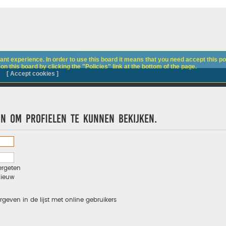
nt experience. In order to use this board it means that you need accept this pol
n this board by clicking the "Policies" link at the bottom of the page.
[ Accept cookies ]
jn om profielen te kunnen bekijken.
ergeten
nieuw
rgeven in de lijst met online gebruikers