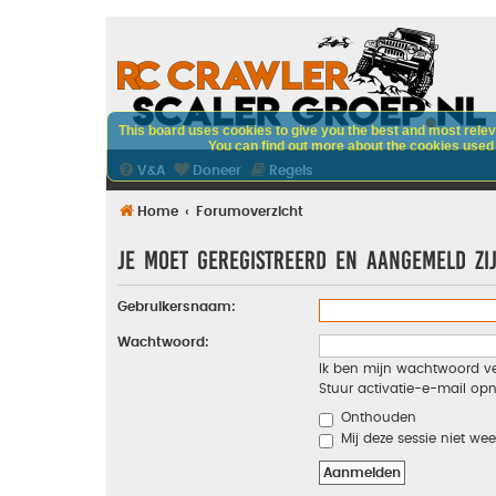
This board uses cookies to give you the best and most releva
You can find out more about the cookies used o
V&A
Doneer
Regels
Home
Forumoverzicht
Je moet geregistreerd en aangemeld zi
Gebruikersnaam:
Wachtwoord:
Ik ben mijn wachtwoord v
Stuur activatie-e-mail op
Onthouden
Mij deze sessie niet wee