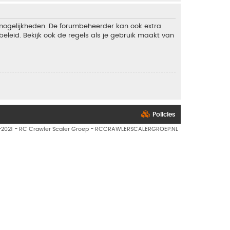
 mogelijkheden. De forumbeheerder kan ook extra
eleid. Bekijk ook de regels als je gebruik maakt van
Policies
7-2021 - RC Crawler Scaler Groep - RCCRAWLERSCALERGROEP.NL