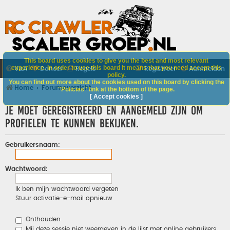
This board uses cookies to give you the best and most relevant
experience. In order to use this board it means that you need accept this
V&A
Doneer
Regels
Registreer
Aanmelden
policy.
You can find out more about the cookies used on this board by clicking the
Home
Forumoverzicht
"Policies" link at the bottom of the page.
[ Accept cookies ]
Je moet geregistreerd en aangemeld zijn om
profielen te kunnen bekijken.
Gebruikersnaam:
Wachtwoord:
Ik ben mijn wachtwoord vergeten
Stuur activatie-e-mail opnieuw
Onthouden
Mij deze sessie niet weergeven in de lijst met online gebruikers