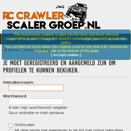
This board uses cookies to give you the best and most relevant
experience. In order to use this board it means that you need accept this
V&A
Doneer
Regels
Registreer
Aanmelden
policy.
You can find out more about the cookies used on this board by clicking the
Home
Forumoverzicht
"Policies" link at the bottom of the page.
[ Accept cookies ]
Je moet geregistreerd en aangemeld zijn om
profielen te kunnen bekijken.
Gebruikersnaam:
Wachtwoord:
Ik ben mijn wachtwoord vergeten
Stuur activatie-e-mail opnieuw
Onthouden
Mij deze sessie niet weergeven in de lijst met online gebruikers