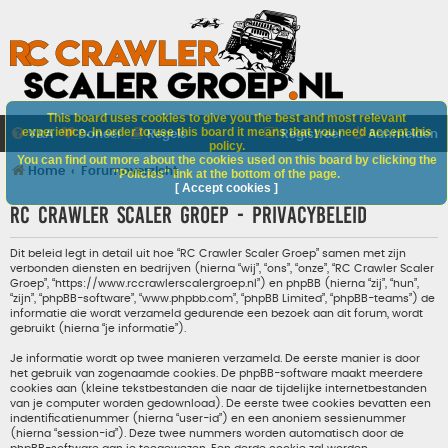
This board uses cookies to give you the best and most relevant
experience. In order to use this board it means that you need accept this
V&A
Doneer
Regels
Registreer
Aanmelden
policy.
You can find out more about the cookies used on this board by clicking the
Home
Forumoverzicht
"Policies" link at the bottom of the page.
[ Accept cookies ]
RC Crawler Scaler Groep - Privacybeleid
Dit beleid legt in detail uit hoe “RC Crawler Scaler Groep” samen met zijn
verbonden diensten en bedrijven (hierna “wij”, “ons”, “onze”, “RC Crawler Scaler
Groep”, “https://www.rccrawlerscalergroep.nl”) en phpBB (hierna “zij”, “hun”,
“zijn”, “phpBB-software”, “www.phpbb.com”, “phpBB Limited”, “phpBB-teams”) de
informatie die wordt verzameld gedurende een bezoek aan dit forum, wordt
gebruikt (hierna “je informatie”).
Je informatie wordt op twee manieren verzameld. De eerste manier is door
het gebruik van zogenaamde cookies. De phpBB-software maakt meerdere
cookies aan (kleine tekstbestanden die naar de tijdelijke internetbestanden
van je computer worden gedownload). De eerste twee cookies bevatten een
indentificatienummer (hierna “user-id”) en een anoniem sessienummer
(hierna “session-id”). Deze twee nummers worden automatisch door de