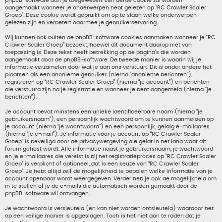
phpBB-software aan je toegewezen. Een derde cookie zal worden
aangemaakt wanneer je onderwerpen hebt gelezen op “RC Crawler Scaler
Groep”. Deze cookie wordt gebruikt om op te slaan welke onderwerpen
gelezen zijn en verbetert daarmee je gebruikerservaring.
Wij kunnen ook buiten de phpBB-software cookies aanmaken wanneer je “RC
Crawler Scaler Groep” bezoekt, hoewel dit document daarop niet van
toepassing is. Deze tekst heeft betrekking op de pagina’s die worden
aangemaakt door de phpBB-software. De tweede manier is waarin wij je
informatie verzamelen door wat je aan ons verstuurt. Dit is onder andere het
plaatsen als een anonieme gebruiker (hierna “anonieme berichten”),
registreren op “RC Crawler Scaler Groep” (hierna “je account”) en berichten
die verstuurd zijn na je registratie en wanneer je bent aangemeld (hierna “je
berichten”).
Je account bevat minstens een unieke identificeerbare naam (hierna “je
gebruikersnaam”), een persoonlijk wachtwoord om te kunnen aanmelden op
je account (hierna “je wachtwoord”) en een persoonlijk, geldig e-mailadres
(hierna “je e-mail”). Je informatie voor je account op “RC Crawler Scaler
Groep” is beveiligd door de privacywetgeving die geldt in het land waar dit
forum gehost wordt. Alle informatie naast je gebruikersnaam, je wachtwoord
en je e-mailadres die vereist is bij het registratieproces op “RC Crawler Scaler
Groep” is verplicht of optioneel, dat is een keuze van “RC Crawler Scaler
Groep”. Je hebt altijd zelf de mogelijkheid te bepalen welke informatie van je
account openbaar wordt weergegeven. Verder heb je ook de mogelijkheid om
in te stellen of je de e-mails die automatisch worden gemaakt door de
phpBB-software wil ontvangen.
Je wachtwoord is versleuteld (en kan niet worden ontsleuteld) waardoor het
op een veilige manier is opgeslagen. Toch is het niet aan te raden dat je