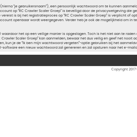
(hierna “je gebruikersnaam”), een persoonlijk wachtwoord om te kunnen aanmelde
 account op “RC Crawler Scaler Groep” is beveiligd door de privacywetgeving die gel
reist is bij het registratieproces op “RC Crawler Scaler Groep” is verplicht of op
je account openbaar wordt weergegeven. Verder heb je ook de mogelijkheid om in t
 waardoor het op een veilige manier is opgeslagen. Toch is het niet aan te raden
 Crawler Scaler Groep” kan aanmelden, bewaar het dus veilig en geef het nooit 
ten, kun je de “Ik ben mijn wachtwoord vergeten”-optie gebruiken bij het aanmeldv
-software een nieuw wachtwoord zal genereren en zal opsturen naar het e-maila
Copyright 201