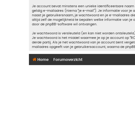
Je account bevat minstens een unieke identificeerbare naam 
geldig e-mailadres (hierna “je e-mail”). Je informatie voor je
naast je gebruikersnaam, je wachtwoord en je e-mailadres die ve
altijd zelf de mogelijkheid te bepalen welke informatie van 
door de phpBB-software wil ontvangen.
Je wachtwoord is versleuteld (en kan niet worden ontsleuteld)
Je wachtwoord is het middel waarmee je op je account op “RC
derde partij. Als je het wachtwoord van je account bent verge
mailadres opgeeft van je gebruikersaccount, waarna de phpBB
Home
Forumoverzicht