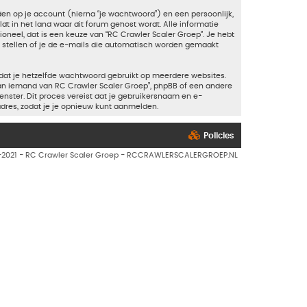
n op je account (hierna “je wachtwoord”) en een persoonlijk,
dt in het land waar dit forum gehost wordt. Alle informatie
tioneel, dat is een keuze van “RC Crawler Scaler Groep”. Je hebt
e stellen of je de e-mails die automatisch worden gemaakt
 dat je hetzelfde wachtwoord gebruikt op meerdere websites.
aan iemand van RC Crawler Scaler Groep”, phpBB of een andere
enster. Dit proces vereist dat je gebruikersnaam en e-
dres, zodat je je opnieuw kunt aanmelden.
Policies
7-2021 - RC Crawler Scaler Groep - RCCRAWLERSCALERGROEP.NL