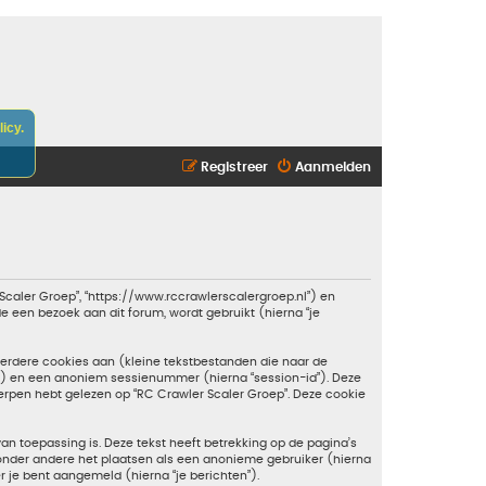
icy.
Registreer
Aanmelden
r Scaler Groep”, “https://www.rccrawlerscalergroep.nl”) en
de een bezoek aan dit forum, wordt gebruikt (hierna “je
rdere cookies aan (kleine tekstbestanden die naar de
d”) en een anoniem sessienummer (hierna “session-id”). Deze
en hebt gelezen op “RC Crawler Scaler Groep”. Deze cookie
 toepassing is. Deze tekst heeft betrekking op de pagina’s
 onder andere het plaatsen als een anonieme gebruiker (hierna
r je bent aangemeld (hierna “je berichten”).