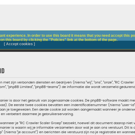
nt experience. In order to use this board it means that you need accept this pol
n this board by clicking the "Policies" link at the bottom of the page.
[ Accept cookies ]
id
en met zijn verbonden diensten en bedrijven (hierna “wij”, “ons”, “onze”, “RC Crawle
bb.com”, “phpBB Limited”, “phpBB-teams”) de informatie die wordt verzameld geduren
manier is door het gebruik van zogenaamde cookies. De phpBB-software maakt mee
oad). De eerste twee cookies bevatten een indentificatienummer (hierna “user-i
n je toegewezen. Een derde cookie zal worden aangemaakt wanneer je onderwerp
 en verbetert daarmee je gebruikerservaring.
nneer je “RC Crawler Scaler Groep” bezoekt, hoewel dit document daarop niet van
er is waarin wij je informatie verzamelen door wat je aan ons verstuurt. Dit is
” (hierna “je account”) en berichten die verstuurd zijn na je registratie en wannee