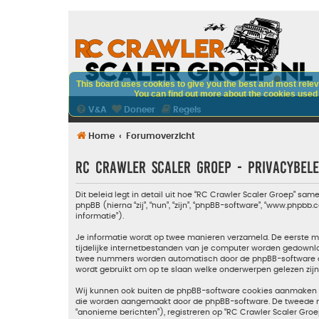
This board uses cookies to give you the best and most releva
You can find out more about the cookies used o
V&A
Doneer
Regels
Home
Forumoverzicht
RC Crawler Scaler Groep - Privacybele
Dit beleid legt in detail uit hoe “RC Crawler Scaler Groep” sam
phpBB (hierna “zij”, “hun”, “zijn”, “phpBB-software”, “www.php
informatie”).
Je informatie wordt op twee manieren verzameld. De eerste 
tijdelijke internetbestanden van je computer worden gedownl
twee nummers worden automatisch door de phpBB-software aa
wordt gebruikt om op te slaan welke onderwerpen gelezen zijn
Wij kunnen ook buiten de phpBB-software cookies aanmaken wa
die worden aangemaakt door de phpBB-software. De tweede mani
“anonieme berichten”), registreren op “RC Crawler Scaler Groep