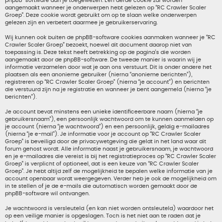
phpBB-software aan je toegewezen. Een derde cookie zal worden
aangemaakt wanneer je onderwerpen hebt gelezen op “RC Crawler Scaler
Groep”. Deze cookie wordt gebruikt om op te slaan welke onderwerpen
gelezen zijn en verbetert daarmee je gebruikerservaring.
Wij kunnen ook buiten de phpBB-software cookies aanmaken wanneer je “RC
Crawler Scaler Groep” bezoekt, hoewel dit document daarop niet van
toepassing is. Deze tekst heeft betrekking op de pagina’s die worden
aangemaakt door de phpBB-software. De tweede manier is waarin wij je
informatie verzamelen door wat je aan ons verstuurt. Dit is onder andere het
plaatsen als een anonieme gebruiker (hierna “anonieme berichten”),
registreren op “RC Crawler Scaler Groep” (hierna “je account”) en berichten
die verstuurd zijn na je registratie en wanneer je bent aangemeld (hierna “je
berichten”).
Je account bevat minstens een unieke identificeerbare naam (hierna “je
gebruikersnaam”), een persoonlijk wachtwoord om te kunnen aanmelden op
je account (hierna “je wachtwoord”) en een persoonlijk, geldig e-mailadres
(hierna “je e-mail”). Je informatie voor je account op “RC Crawler Scaler
Groep” is beveiligd door de privacywetgeving die geldt in het land waar dit
forum gehost wordt. Alle informatie naast je gebruikersnaam, je wachtwoord
en je e-mailadres die vereist is bij het registratieproces op “RC Crawler Scaler
Groep” is verplicht of optioneel, dat is een keuze van “RC Crawler Scaler
Groep”. Je hebt altijd zelf de mogelijkheid te bepalen welke informatie van je
account openbaar wordt weergegeven. Verder heb je ook de mogelijkheid om
in te stellen of je de e-mails die automatisch worden gemaakt door de
phpBB-software wil ontvangen.
Je wachtwoord is versleuteld (en kan niet worden ontsleuteld) waardoor het
op een veilige manier is opgeslagen. Toch is het niet aan te raden dat je