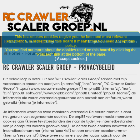
This board uses cookies to give you the best and most relevant
experience. In order to use this board it means that you need accept this
V&A
Doneer
Regels
Registreer
Aanmelden
policy.
You can find out more about the cookies used on this board by clicking the
Home
Forumoverzicht
"Policies" link at the bottom of the page.
[ Accept cookies ]
RC Crawler Scaler Groep - Privacybeleid
Dit beleid legt in detail uit hoe “RC Crawler Scaler Groep” samen met zijn
verbonden diensten en bedrijven (hierna “wij”, “ons”, “onze”, “RC Crawler Scaler
Groep”, “https://www.rccrawlerscalergroep.nl”) en phpBB (hierna “zij”, “hun”,
“zijn”, “phpBB-software”, “www.phpbb.com”, “phpBB Limited”, “phpBB-teams”) de
informatie die wordt verzameld gedurende een bezoek aan dit forum, wordt
gebruikt (hierna “je informatie”).
Je informatie wordt op twee manieren verzameld. De eerste manier is door
het gebruik van zogenaamde cookies. De phpBB-software maakt meerdere
cookies aan (kleine tekstbestanden die naar de tijdelijke internetbestanden
van je computer worden gedownload). De eerste twee cookies bevatten een
indentificatienummer (hierna “user-id”) en een anoniem sessienummer
(hierna “session-id”). Deze twee nummers worden automatisch door de