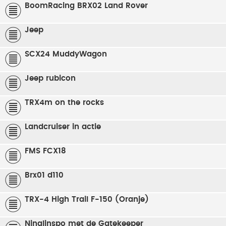
BoomRacing BRX02 Land Rover
Jeep
SCX24 MuddyWagon
Jeep rubicon
TRX4m on the rocks
Landcruiser in actie
FMS FCX18
Brx01 d110
TRX-4 High Trail F-150 (Oranje)
Ninglinspo met de Gatekeeper