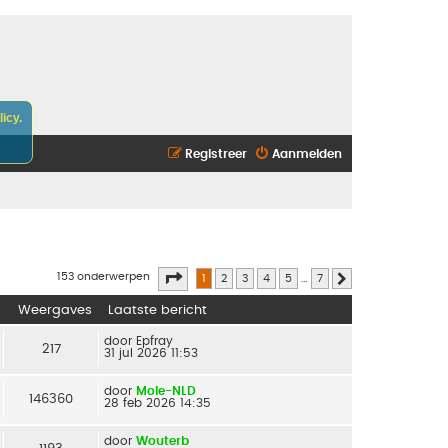
icy.
Registreer
Aanmelden
Pagina
1
van
7
153 onderwerpen
1
2
3
4
5
…
7
Volgende
Weergaves
Laatste bericht
door
Epfray
217
31 jul 2026 11:53
door
Mole-NLD
146360
28 feb 2026 14:35
door
Wouterb