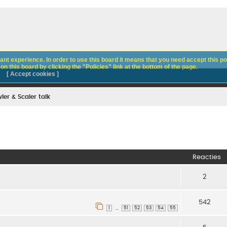
nt experience. In order to use this board it means that you need accept this pol
n this board by clicking the "Policies" link at the bottom of the page.
[ Accept cookies ]
ler & Scaler talk
Reacties
2
542
1
51
52
53
54
55
…