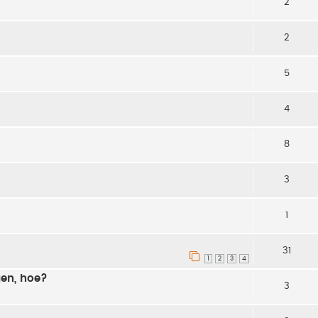
2
2
5
4
8
3
1
31
1
2
3
4
gen, hoe?
3