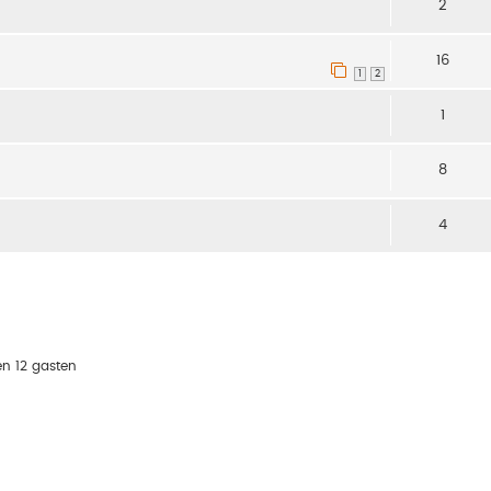
2
16
1
2
1
8
4
en 12 gasten