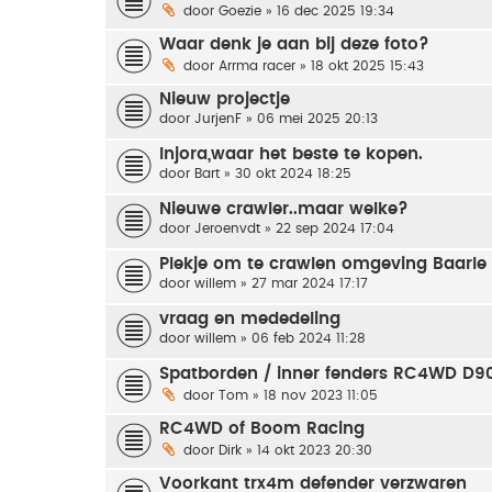
door
Goezie
» 16 dec 2025 19:34
Waar denk je aan bij deze foto?
door
Arrma racer
» 18 okt 2025 15:43
Nieuw projectje
door
JurjenF
» 06 mei 2025 20:13
Injora,waar het beste te kopen.
door
Bart
» 30 okt 2024 18:25
Nieuwe crawler..maar welke?
door
Jeroenvdt
» 22 sep 2024 17:04
Plekje om te crawlen omgeving Baarle
door
willem
» 27 mar 2024 17:17
vraag en mededeling
door
willem
» 06 feb 2024 11:28
Spatborden / inner fenders RC4WD D90 
door
Tom
» 18 nov 2023 11:05
RC4WD of Boom Racing
door
Dirk
» 14 okt 2023 20:30
Voorkant trx4m defender verzwaren