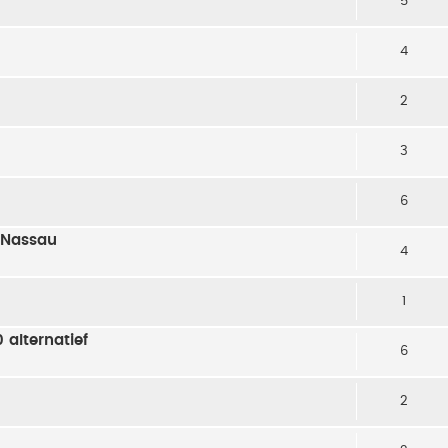
5
4
2
3
6
 Nassau
4
1
alternatief
6
2