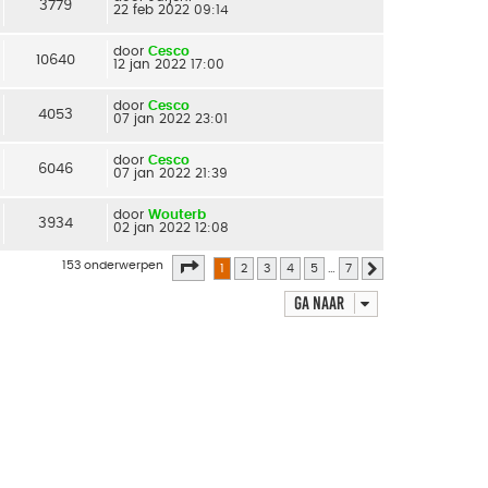
3779
22 feb 2022 09:14
door
Cesco
10640
12 jan 2022 17:00
door
Cesco
4053
07 jan 2022 23:01
door
Cesco
6046
07 jan 2022 21:39
door
Wouterb
3934
02 jan 2022 12:08
Pagina
1
van
7
153 onderwerpen
1
2
3
4
5
…
7
Volgende
Ga naar