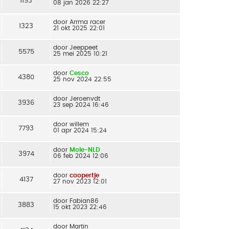
1193
08 jan 2026 22:27
door
Arrma racer
1323
21 okt 2025 22:01
door
Jeeppeet
5575
25 mei 2025 10:21
door
Cesco
4380
25 nov 2024 22:55
door
Jeroenvdt
3936
23 sep 2024 16:46
door
willem
7793
01 apr 2024 15:24
door
Mole-NLD
3974
06 feb 2024 12:06
door
coopertje
4137
27 nov 2023 12:01
door
Fabian86
3883
15 okt 2023 22:46
door
Martin