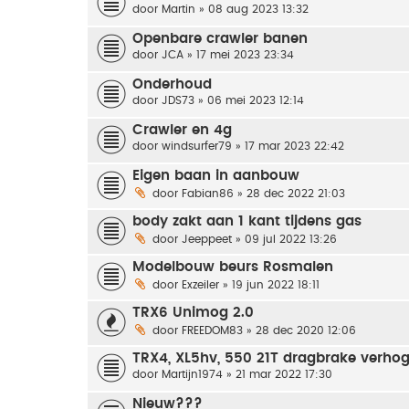
door
Martin
» 08 aug 2023 13:32
Openbare crawler banen
door
JCA
» 17 mei 2023 23:34
Onderhoud
door
JDS73
» 06 mei 2023 12:14
Crawler en 4g
door
windsurfer79
» 17 mar 2023 22:42
Eigen baan in aanbouw
door
Fabian86
» 28 dec 2022 21:03
body zakt aan 1 kant tijdens gas
door
Jeeppeet
» 09 jul 2022 13:26
Modelbouw beurs Rosmalen
door
Exzeiler
» 19 jun 2022 18:11
TRX6 Unimog 2.0
door
FREEDOM83
» 28 dec 2020 12:06
TRX4, XL5hv, 550 21T dragbrake verho
door
Martijn1974
» 21 mar 2022 17:30
Nieuw???