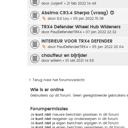
door
JurjenF
» 21 feb 2022 14:49
Absima CR3.4 Sherpa (vraag) 🙃
door
DJI Lou
» 05 jan 2022 15:38
TRX4 Defender Wheel Hub Wideners
door
PaulDefenderTRX4
» 07 jan 2022 22:32
INTERIEUR VOOR TRX4 DEFENDER
door
PaulDefenderTRX4
» 05 jan 2022 20:04
chauffeur en bijrijder
door
willem
» 01 okt 2021 14:56
Terug naar het forumoverzicht
Wie is er online
Gebruikers op dit forum: Geen geregistreerde gebruikers 
Forumpermissies
Je
kunt niet
nieuwe berichten plaatsen in dit forum
Je
kunt niet
reageren op onderwerpen in dit forum
Je
kunt niet
je eigen berichten wijzigen in dit forum
Je
kunt niet
je eigen berichten verwijderen in dit forum