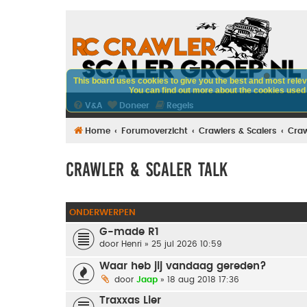
This board uses cookies to give you the best and most releva
You can find out more about the cookies used o
V&A
Doneer
Regels
Home
Forumoverzicht
Crawlers & Scalers
Craw
Crawler & Scaler talk
ONDERWERPEN
G-made R1
door
Henri
» 25 jul 2026 10:59
Waar heb jij vandaag gereden?
door
Jaap
» 18 aug 2018 17:36
Traxxas Lier