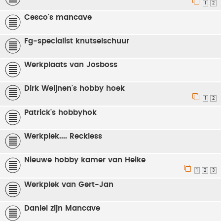
1
2
Cesco's mancave
Fg-specialist knutselschuur
Werkplaats van Josboss
Dirk Weijnen's hobby hoek
1
2
Patrick's hobbyhok
Werkplek.... Reckless
Nieuwe hobby kamer van Heike
1
2
3
Werkplek van Gert-Jan
Daniel zijn Mancave