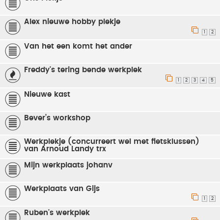
Alex nieuwe hobby plekje
1
2
Van het een komt het ander
Freddy's tering bende werkplek
1
2
3
4
5
Nieuwe kast
Bever’s workshop
Werkplekje (concurreert wel met fietsklussen)
van Arnoud Landy trx
Mijn werkplaats johanv
Werkplaats van Gijs
1
2
Ruben's werkplek