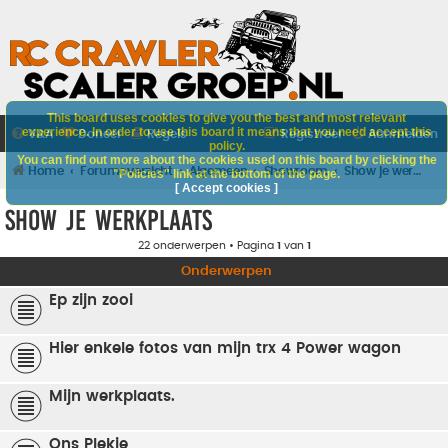
This board uses cookies to give you the best and most relevant
experience. In order to use this board it means that you need accept this
V&A
Doneer
Regels
Registreer
Aanmelden
policy.
You can find out more about the cookies used on this board by clicking the
Home
Forumoverzicht
Algemeen
Showroom
Show je werkplaats
"Policies" link at the bottom of the page.
[ Accept cookies ]
Show je werkplaats
22 onderwerpen • Pagina
1
van
1
Onderwerpen
Ep zijn zooi
Hier enkele fotos van mijn trx 4 Power wagon
Mijn werkplaats.
Ons Plekje