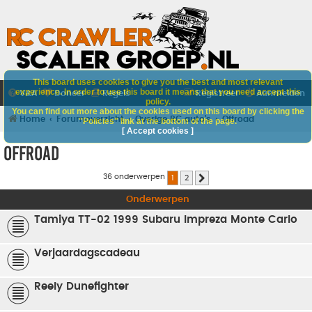
This board uses cookies to give you the best and most relevant
experience. In order to use this board it means that you need accept this
V&A
Doneer
Regels
Registreer
Aanmelden
policy.
You can find out more about the cookies used on this board by clicking the
Home
Forumoverzicht
Overige RC auto's
Offroad
"Policies" link at the bottom of the page.
[ Accept cookies ]
Offroad
36 onderwerpen
1
2
Volgende
Onderwerpen
Tamiya TT-02 1999 Subaru Impreza Monte Carlo
Verjaardagscadeau
Reely Dunefighter