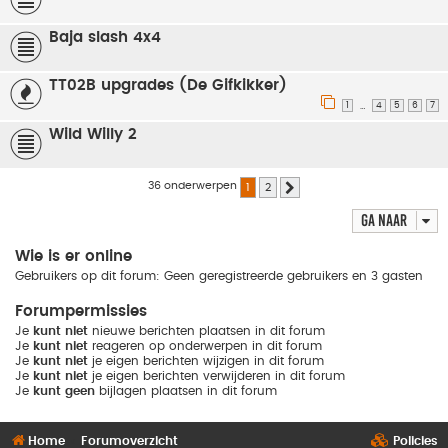
Baja slash 4x4
TT02B upgrades (De Gifkikker)
1
4
5
6
7
…
Wild Willy 2
36 onderwerpen
1
2
Volgende
Ga naar
Wie is er online
Gebruikers op dit forum: Geen geregistreerde gebruikers en 3 gasten
Forumpermissies
Je
kunt niet
nieuwe berichten plaatsen in dit forum
Je
kunt niet
reageren op onderwerpen in dit forum
Je
kunt niet
je eigen berichten wijzigen in dit forum
Je
kunt niet
je eigen berichten verwijderen in dit forum
Je
kunt geen
bijlagen plaatsen in dit forum
Home
Forumoverzicht
Policies