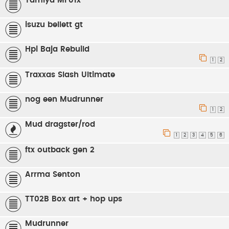
Tamiya MF01x
isuzu bellett gt
Hpi Baja Rebuild
1
2
Traxxas Slash Ultimate
nog een Mudrunner
1
2
Mud dragster/rod
1
2
3
4
5
6
ftx outback gen 2
Arrma Senton
TT02B Box art + hop ups
Mudrunner