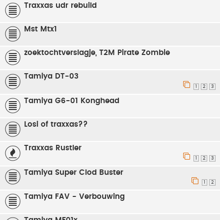
Traxxas udr rebuild
Mst Mtx1
zoektochtverslagje, T2M Pirate Zombie
Tamiya DT-03
1
2
3
Tamiya G6-01 Konghead
Losi of traxxas??
Traxxas Rustler
1
2
3
Tamiya Super Clod Buster
1
2
Tamiya FAV - Verbouwing