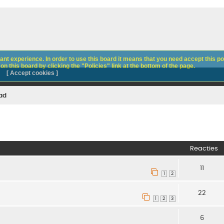
nt experience. In order to use this board it means that you need accept this pol
n this board by clicking the "Policies" link at the bottom of the page.
[ Accept cookies ]
ad
Reacties
11
1
2
22
1
2
3
6