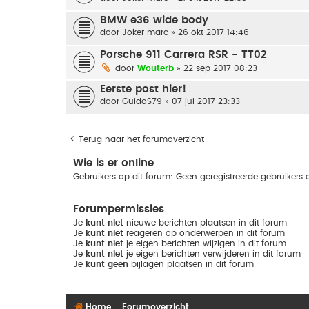
BMW e36 wide body
door
Joker marc
» 26 okt 2017 14:46
Porsche 911 Carrera RSR - TT02
door
Wouterb
» 22 sep 2017 08:23
Eerste post hier!
door
GuidoS79
» 07 jul 2017 23:33
Terug naar het forumoverzicht
Wie is er online
Gebruikers op dit forum: Geen geregistreerde gebruikers 
Forumpermissies
Je
kunt niet
nieuwe berichten plaatsen in dit forum
Je
kunt niet
reageren op onderwerpen in dit forum
Je
kunt niet
je eigen berichten wijzigen in dit forum
Je
kunt niet
je eigen berichten verwijderen in dit forum
Je
kunt geen
bijlagen plaatsen in dit forum
Home
Forumoverzicht