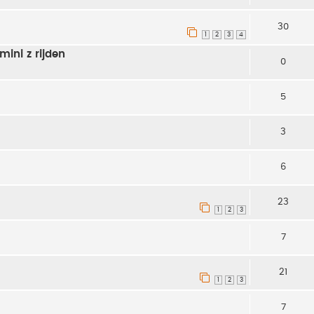
30
1
2
3
4
mini z rijden
0
5
3
6
23
1
2
3
7
21
1
2
3
7