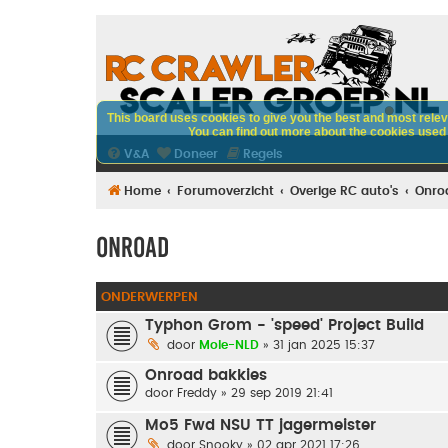
This board uses cookies to give you the best and most releva
You can find out more about the cookies used o
V&A
Doneer
Regels
Home
Forumoverzicht
Overige RC auto's
Onro
Onroad
ONDERWERPEN
Typhon Grom - 'speed' Project Build
door
Mole-NLD
» 31 jan 2025 15:37
Onroad bakkies
door
Freddy
» 29 sep 2019 21:41
Mo5 Fwd NSU TT jagermeister
door
Snooky
» 02 apr 2021 17:26