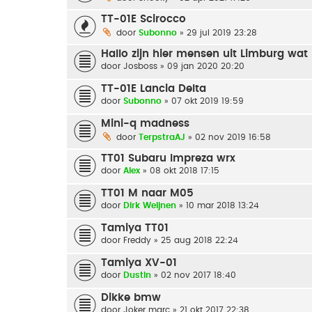
TT-01E Scirocco
door
Subonno
» 29 jul 2019 23:28
Hallo zijn hier mensen uit Limburg wat 
door
Josboss
» 09 jan 2020 20:20
TT-01E Lancia Delta
door
Subonno
» 07 okt 2019 19:59
Mini-q madness
door
TerpstraAJ
» 02 nov 2019 16:58
TT01 Subaru Impreza wrx
door
Alex
» 08 okt 2018 17:15
TT01 M naar M05
door
Dirk Weijnen
» 10 mar 2018 13:24
Tamiya TT01
door
Freddy
» 25 aug 2018 22:24
Tamiya XV-01
door
Dustin
» 02 nov 2017 18:40
Dikke bmw
door
Joker marc
» 21 okt 2017 22:38