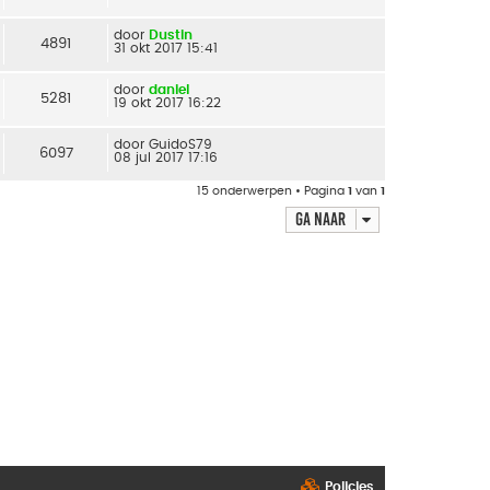
door
Dustin
4891
31 okt 2017 15:41
door
daniel
5281
19 okt 2017 16:22
door
GuidoS79
6097
08 jul 2017 17:16
15 onderwerpen • Pagina
1
van
1
Ga naar
Policies