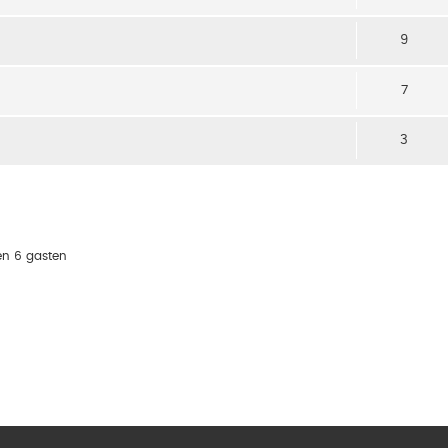
9
7
3
en 6 gasten