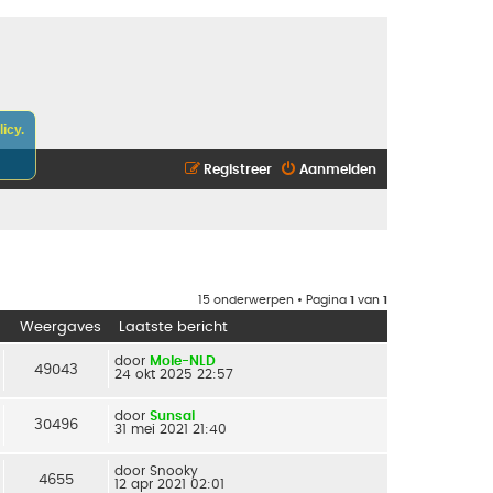
icy.
Registreer
Aanmelden
15 onderwerpen • Pagina
1
van
1
Weergaves
Laatste bericht
door
Mole-NLD
49043
24 okt 2025 22:57
door
Sunsai
30496
31 mei 2021 21:40
door
Snooky
4655
12 apr 2021 02:01