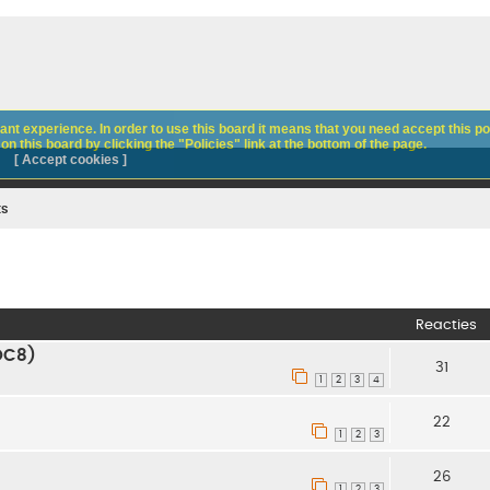
nt experience. In order to use this board it means that you need accept this pol
n this board by clicking the "Policies" link at the bottom of the page.
[ Accept cookies ]
ks
Reacties
DC8)
31
1
2
3
4
22
1
2
3
26
1
2
3