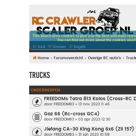
This board uses cookies to give you the best and most releva
You can find out more about the cookies used o
V&A
Doneer
Regels
Home
Forumoverzicht
Overige RC auto's
Truc
Trucks
ONDERWERPEN
FREEDOMs Tatra 813 Kolos (Cross-RC 
door
FREEDOM83
» 13 nov 2023 11:46
Gaz 66 (Rc-cross GC4)
door
FREEDOM83
» 03 apr 2023 12:30
Jiefang CA-30 King Kong 6x6 (Zil 157)
door
FREEDOM83
» 31 jan 2023 10:58