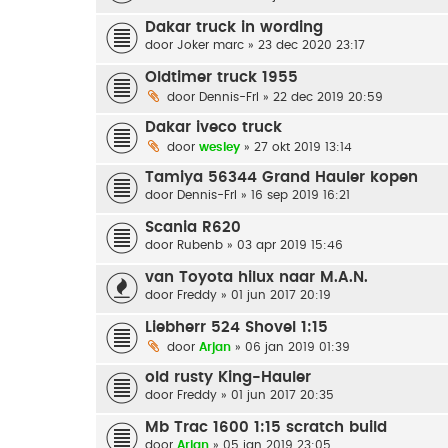
Dakar truck in wording
door
Joker marc
» 23 dec 2020 23:17
Oldtimer truck 1955
door
Dennis-Frl
» 22 dec 2019 20:59
Dakar iveco truck
door
wesley
» 27 okt 2019 13:14
Tamiya 56344 Grand Hauler kopen
door
Dennis-Frl
» 16 sep 2019 16:21
Scania R620
door
Rubenb
» 03 apr 2019 15:46
van Toyota hilux naar M.A.N.
door
Freddy
» 01 jun 2017 20:19
Liebherr 524 Shovel 1:15
door
Arjan
» 06 jan 2019 01:39
old rusty King-Hauler
door
Freddy
» 01 jun 2017 20:35
Mb Trac 1600 1:15 scratch build
door
Arjan
» 05 jan 2019 23:05