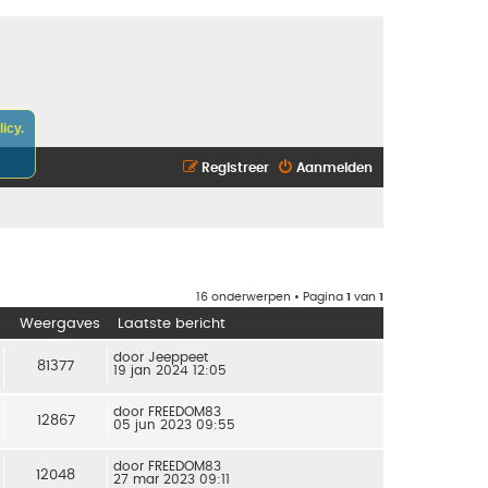
icy.
Registreer
Aanmelden
16 onderwerpen • Pagina
1
van
1
Weergaves
Laatste bericht
door
Jeeppeet
81377
19 jan 2024 12:05
door
FREEDOM83
12867
05 jun 2023 09:55
door
FREEDOM83
12048
27 mar 2023 09:11