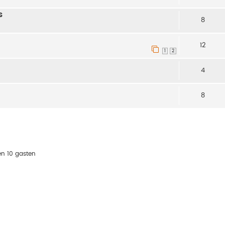
s
8
12
1
2
4
8
en 10 gasten