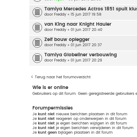
Tamiya Mercedes Actros 1851 spuit klu
door
Freddy
» 15 jun 2017 19:58
van King naar Knight Hauler
door
Freddy
» 01 jun 2017 20:40
Zelf bouw oplegger
door
Freddy
» 01 jun 2017 20:37
Tamiya Globeliner verbouwing
door
Freddy
» 01 jun 2017 20:29
Terug naar het forumoverzicht
Wie is er online
Gebruikers op dit forum: Geen geregistreerde gebruikers 
Forumpermissies
Je
kunt niet
nieuwe berichten plaatsen in dit forum
Je
kunt niet
reageren op onderwerpen in dit forum
Je
kunt niet
je eigen berichten wijzigen in dit forum
Je
kunt niet
je eigen berichten verwijderen in dit forum
Je
kunt geen
bijlagen plaatsen in dit forum