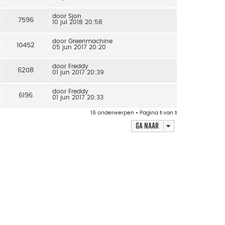
door
Sjon
7596
10 jul 2018 20:58
door
Greenmachine
10452
05 jun 2017 20:20
door
Freddy
6208
01 jun 2017 20:39
door
Freddy
6196
01 jun 2017 20:33
16 onderwerpen • Pagina
1
van
1
Ga naar