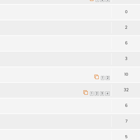
0
2
6
3
10
1
2
32
1
2
3
4
6
7
5