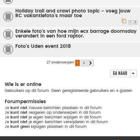
Holiday trail and crawl photo topic - voeg jouw
RC vakantiefoto's maar toe
1
2
Enkele foto's van hoe mijn ecx barrage doomsday
verandert in een ford raptor.
Foto's Uden event 2018
27 onderwerpen
1
2
Volgende
Ga naar
Wie is er online
Gebruikers op dit forum: Geen geregistreerde gebruikers en 4 gasten
Forumpermissies
Je
kunt niet
nieuwe berichten plaatsen in dit forum
Je
kunt niet
reageren op onderwerpen in dit forum
Je
kunt niet
je eigen berichten wijzigen in dit forum
Je
kunt niet
je eigen berichten verwijderen in dit forum
Je
kunt geen
bijlagen plaatsen in dit forum