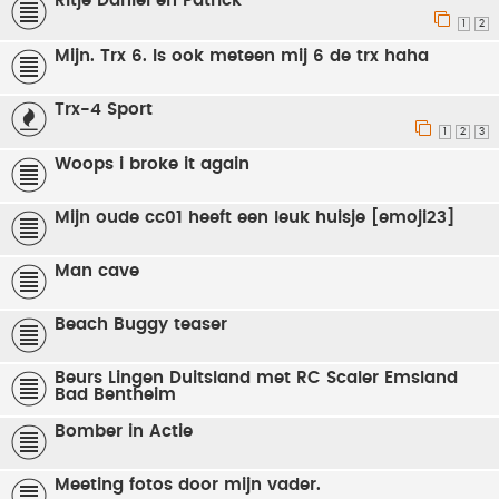
Ritje Daniel en Patrick
1
2
Mijn. Trx 6. Is ook meteen mij 6 de trx haha
Trx-4 Sport
1
2
3
Woops i broke it again
Mijn oude cc01 heeft een leuk huisje [emoji23]
Man cave
Beach Buggy teaser
Beurs Lingen Duitsland met RC Scaler Emsland
Bad Bentheim
Bomber in Actie
Meeting fotos door mijn vader.