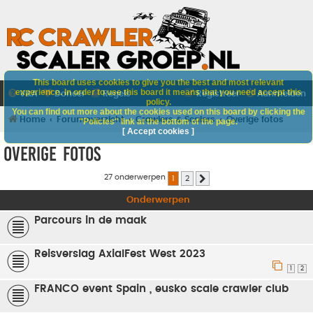
This board uses cookies to give you the best and most relevant
experience. In order to use this board it means that you need accept this
V&A
Doneer
Regels
Registreer
Aanmelden
policy.
You can find out more about the cookies used on this board by clicking the
Home
Forumoverzicht
Crawlers & Scalers
Overige fotos
"Policies" link at the bottom of the page.
[ Accept cookies ]
Overige fotos
27 onderwerpen
1
2
Volgende
Onderwerpen
Parcours in de maak
Reisverslag AxialFest West 2023
1
2
FRANCO event Spain , eusko scale crawler club