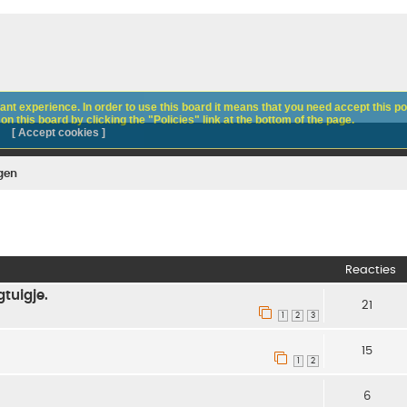
nt experience. In order to use this board it means that you need accept this pol
n this board by clicking the "Policies" link at the bottom of the page.
[ Accept cookies ]
igen
Reacties
tuigje.
21
1
2
3
15
1
2
6