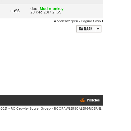
door
Mud monkey
11096
28 dec 2017 21:55
4 onderwerpen • Pagina
1
van
1
Ga naar
Policies
7-2021 - RC Crawler Scaler Groep - RCCRAWLERSCALERGROEP.NL