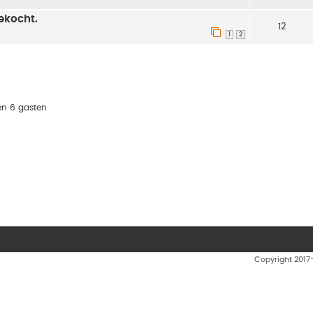
ekocht.
12
1
2
en 6 gasten
Copyright 201