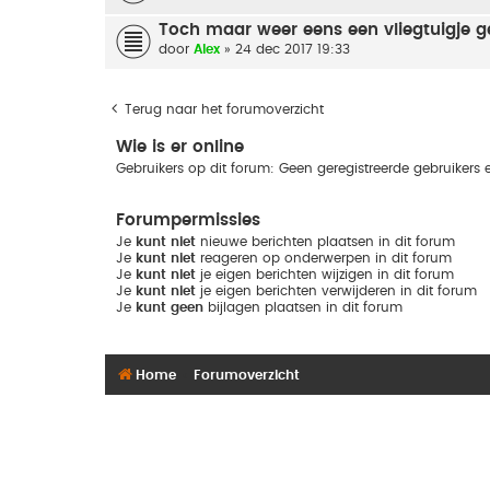
Toch maar weer eens een vliegtuigje g
door
Alex
» 24 dec 2017 19:33
Terug naar het forumoverzicht
Wie is er online
Gebruikers op dit forum: Geen geregistreerde gebruikers 
Forumpermissies
Je
kunt niet
nieuwe berichten plaatsen in dit forum
Je
kunt niet
reageren op onderwerpen in dit forum
Je
kunt niet
je eigen berichten wijzigen in dit forum
Je
kunt niet
je eigen berichten verwijderen in dit forum
Je
kunt geen
bijlagen plaatsen in dit forum
Home
Forumoverzicht