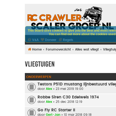
This board uses cookies to give you the best and most releva
You can find out more about the cookies used o
V&A
Doneer
Regels
Home
Forumoverzicht
Alles wat vliegt
Vliegtu
Vliegtuigen
ONDERWERPEN
Testors P51D mustang lijnbestuurd vlieg
door
Alex
» 23 mei 2019 19:00
Robbe Siren C30 Edelweis 1974
door
Alex
» 25 dec 2018 12:19
Go Fly RC Starter II
door
Gert-Jan
» 10 mar 2018 09:18