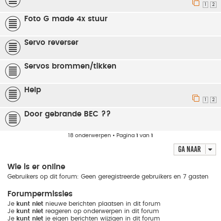
1
2
Foto G made 4x stuur
Servo reverser
Servos brommen/tikken
Help
1
2
Door gebrande BEC ??
18 onderwerpen • Pagina
1
van
1
Ga naar
Wie is er online
Gebruikers op dit forum: Geen geregistreerde gebruikers en 7 gasten
Forumpermissies
Je
kunt niet
nieuwe berichten plaatsen in dit forum
Je
kunt niet
reageren op onderwerpen in dit forum
Je
kunt niet
je eigen berichten wijzigen in dit forum