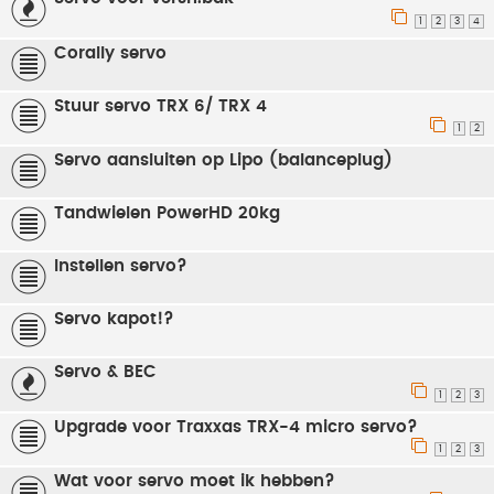
1
2
3
4
Corally servo
Stuur servo TRX 6/ TRX 4
1
2
Servo aansluiten op Lipo (balanceplug)
Tandwielen PowerHD 20kg
Instellen servo?
Servo kapot!?
Servo & BEC
1
2
3
Upgrade voor Traxxas TRX-4 micro servo?
1
2
3
Wat voor servo moet ik hebben?