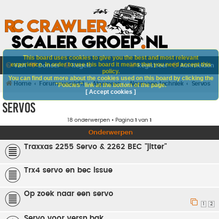
This board uses cookies to give you the best and most relevant
experience. In order to use this board it means that you need accept this
V&A
Doneer
Regels
Registreer
Aanmelden
policy.
You can find out more about the cookies used on this board by clicking the
Home
Forumoverzicht
Algemeen
Algemene techniek
Servos
"Policies" link at the bottom of the page.
[ Accept cookies ]
Servos
18 onderwerpen • Pagina
1
van
1
Onderwerpen
Traxxas 2255 Servo & 2262 BEC "jitter"
Trx4 servo en bec issue
Op zoek naar een servo
1
2
Servo voor versn.bak