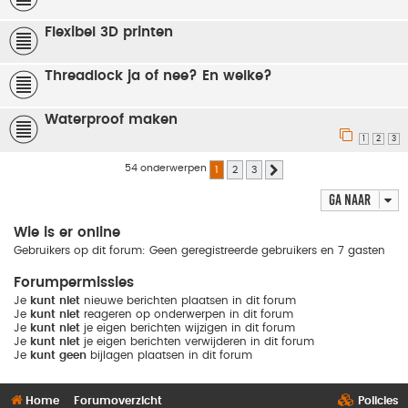
Flexibel 3D printen
Threadlock ja of nee? En welke?
Waterproof maken
1
2
3
54 onderwerpen
1
2
3
Volgende
Ga naar
Wie is er online
Gebruikers op dit forum: Geen geregistreerde gebruikers en 7 gasten
Forumpermissies
Je
kunt niet
nieuwe berichten plaatsen in dit forum
Je
kunt niet
reageren op onderwerpen in dit forum
Je
kunt niet
je eigen berichten wijzigen in dit forum
Je
kunt niet
je eigen berichten verwijderen in dit forum
Je
kunt geen
bijlagen plaatsen in dit forum
Home
Forumoverzicht
Policies