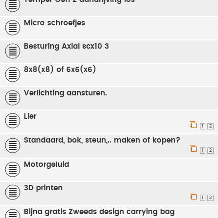
Micro schroefjes
Besturing Axial scx10 3
8x8(x8) of 6x6(x6)
Verlichting aansturen.
Lier
1
2
Standaard, bok, steun,.. maken of kopen?
1
2
Motorgeluid
3D printen
1
2
Bijna gratis Zweeds design carrying bag