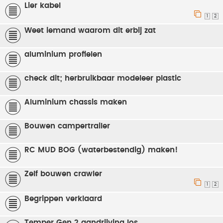
Lier kabel
1
2
Weet iemand waarom dit erbij zat
aluminium profielen
check dit; herbruikbaar modeleer plastic
Aluminium chassis maken
Bouwen campertrailer
RC MUD BOG (waterbestendig) maken!
Zelf bouwen crawler
1
2
Begrippen verklaard
Temper Gen 2 aandrijving los