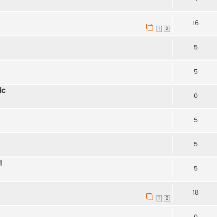
16
1
2
5
5
ic
0
5
5
!
5
18
1
2
0