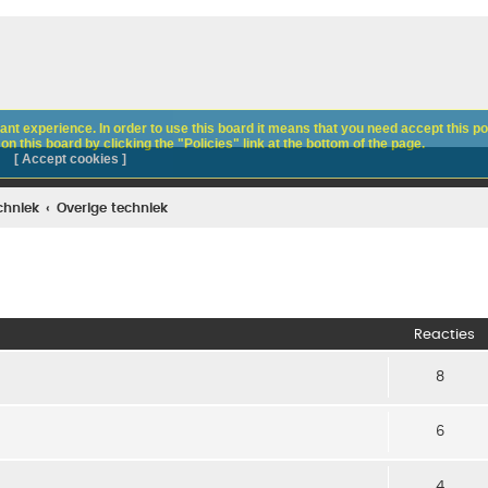
nt experience. In order to use this board it means that you need accept this pol
n this board by clicking the "Policies" link at the bottom of the page.
[ Accept cookies ]
chniek
Overige techniek
Reacties
8
6
4