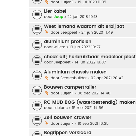
door
JurjenF
» 19 jul 2023 11:35
Lier kabel
door
Jaap
» 22 jan 2018 19:13
Weet iemand waarom dit erbij zat
door
Jeeppeet
» 24 jun 2020 11:49
aluminium profielen
door
willem
» 19 jun 2022 10:27
check dit; herbruikbaar modeleer plast
door
Jeeppeet
» 14 jun 2022 18:07
Aluminium chassis maken
door
Scratchbuilder
» 02 apr 2021 20:42
Bouwen campertrailer
door
JurjenF
» 06 dec 2021 14:48
RC MUD BOG (waterbestendig) maken
door
Leblanc
» 15 mei 2021 14:56
Zelf bouwen crawler
door
JurjenF
» 10 sep 2021 16:25
Begrippen verklaard