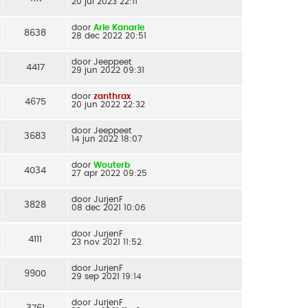
20 jul 2023 22:11
door
Arie Kanarie
8638
28 dec 2022 20:51
door
Jeeppeet
4417
29 jun 2022 09:31
door
zanthrax
4675
20 jun 2022 22:32
door
Jeeppeet
3683
14 jun 2022 18:07
door
Wouterb
4034
27 apr 2022 09:25
door
JurjenF
3828
08 dec 2021 10:06
door
JurjenF
4111
23 nov 2021 11:52
door
JurjenF
9900
29 sep 2021 19:14
door
JurjenF
3761