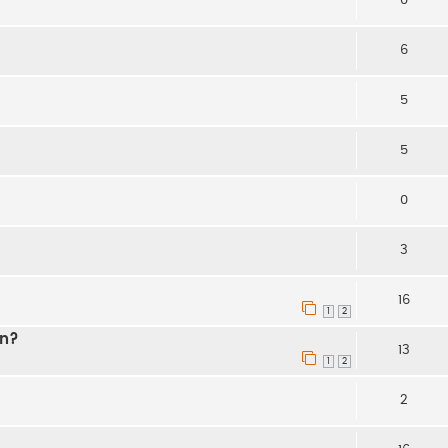
6
5
5
0
3
16
1
2
en?
13
1
2
2