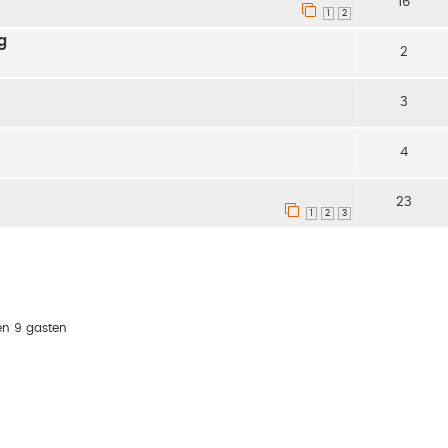
16
1
2
g
2
3
4
23
1
2
3
en 9 gasten