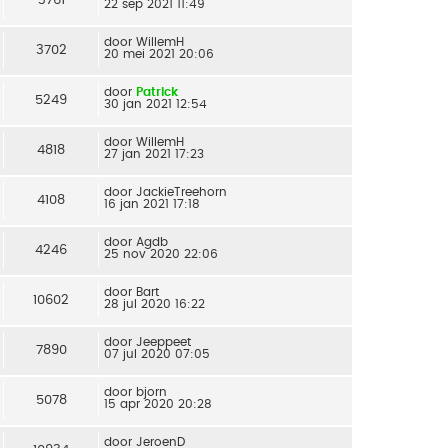
22 sep 2021 11:49
door
WillemH
3702
20 mei 2021 20:06
door
Patrick
5249
30 jan 2021 12:54
door
WillemH
4818
27 jan 2021 17:23
door
JackieTreehorn
4108
16 jan 2021 17:18
door
Agdb
4246
25 nov 2020 22:06
door
Bart
10602
28 jul 2020 16:22
door
Jeeppeet
7890
07 jul 2020 07:05
door
bjorn
5078
15 apr 2020 20:28
door
JeroenD