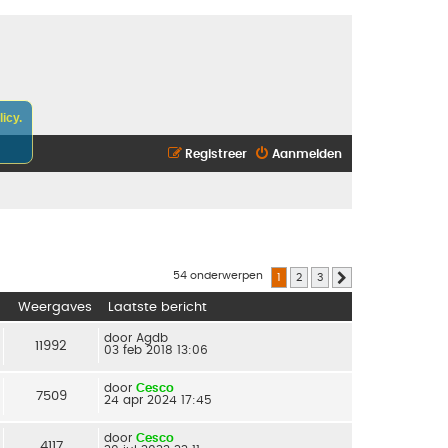
icy.
Registreer
Aanmelden
54 onderwerpen
1
2
3
Volgende
Weergaves
Laatste bericht
door
Agdb
11992
03 feb 2018 13:06
door
Cesco
7509
24 apr 2024 17:45
door
Cesco
4117