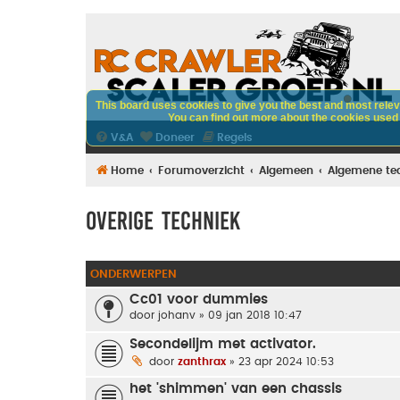
This board uses cookies to give you the best and most releva
You can find out more about the cookies used o
V&A
Doneer
Regels
Home
Forumoverzicht
Algemeen
Algemene te
Overige techniek
ONDERWERPEN
Cc01 voor dummies
door
johanv
» 09 jan 2018 10:47
Secondelijm met activator.
door
zanthrax
» 23 apr 2024 10:53
het 'shimmen' van een chassis