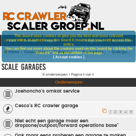
This board uses cookies to give you the best and most relevant
experience. In order to use this board it means that you need accept this
V&A
Doneer
Regels
Registreer
Aanmelden
policy.
You can find out more about the cookies used on this board by clicking the
Home
Forumoverzicht
Crawlers & Scalers
Bouwverslagen
Scale garages
"Policies" link at the bottom of the page.
[ Accept cookies ]
Scale garages
6 onderwerpen • Pagina
1
van
1
Onderwerpen
Joehoncho's omkat service
Cesco's RC crawler garage
1
2
3
4
5
Niet echt een garage maar een
dropzone/outpost/forward operations base"
Ook maar eens proberen een garage te maken