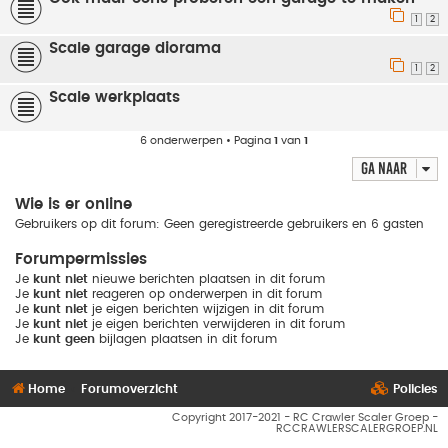
1
2
Scale garage diorama
1
2
Scale werkplaats
6 onderwerpen • Pagina
1
van
1
Ga naar
Wie is er online
Gebruikers op dit forum: Geen geregistreerde gebruikers en 6 gasten
Forumpermissies
Je
kunt niet
nieuwe berichten plaatsen in dit forum
Je
kunt niet
reageren op onderwerpen in dit forum
Je
kunt niet
je eigen berichten wijzigen in dit forum
Je
kunt niet
je eigen berichten verwijderen in dit forum
Je
kunt geen
bijlagen plaatsen in dit forum
Home
Forumoverzicht
Policies
Copyright 2017-2021 - RC Crawler Scaler Groep -
RCCRAWLERSCALERGROEP.NL