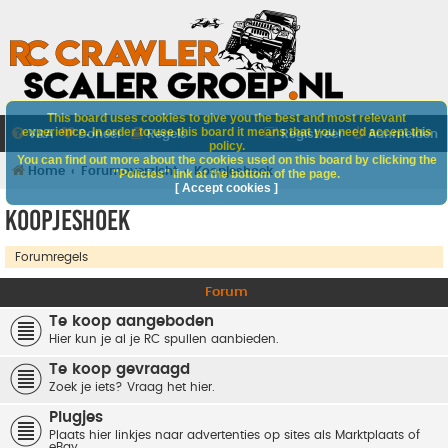
This board uses cookies to give you the best and most relevant
experience. In order to use this board it means that you need accept this
V&A
Doneer
Regels
Registreer
Aanmelden
policy.
You can find out more about the cookies used on this board by clicking the
Home
Forumoverzicht
Koopjeshoek
"Policies" link at the bottom of the page.
[ Accept cookies ]
Koopjeshoek
Forumregels
Forum
Te koop aangeboden
Hier kun je al je RC spullen aanbieden.
Te koop gevraagd
Zoek je iets? Vraag het hier.
Plugjes
Plaats hier linkjes naar advertenties op sites als Marktplaats of
eBay.