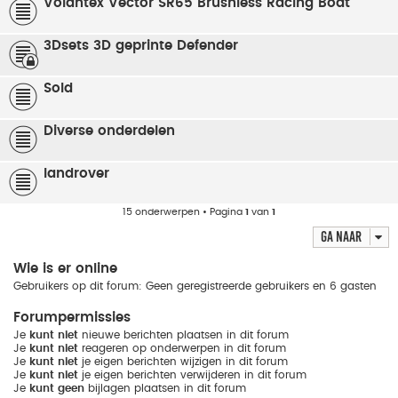
Volantex Vector SR65 Brushless Racing Boat
3Dsets 3D geprinte Defender
Sold
Diverse onderdelen
landrover
15 onderwerpen • Pagina
1
van
1
Ga naar
Wie is er online
Gebruikers op dit forum: Geen geregistreerde gebruikers en 6 gasten
Forumpermissies
Je
kunt niet
nieuwe berichten plaatsen in dit forum
Je
kunt niet
reageren op onderwerpen in dit forum
Je
kunt niet
je eigen berichten wijzigen in dit forum
Je
kunt niet
je eigen berichten verwijderen in dit forum
Je
kunt geen
bijlagen plaatsen in dit forum