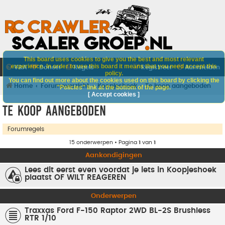
This board uses cookies to give you the best and most relevant
experience. In order to use this board it means that you need accept this
V&A
Doneer
Regels
Registreer
Aanmelden
policy.
You can find out more about the cookies used on this board by clicking the
Home
Forumoverzicht
Koopjeshoek
Te koop aangeboden
"Policies" link at the bottom of the page.
[ Accept cookies ]
Te koop aangeboden
Forumregels
15 onderwerpen • Pagina
1
van
1
Aankondigingen
Lees dit eerst even voordat je iets in Koopjeshoek
plaatst OF WILT REAGEREN
Onderwerpen
Traxxas Ford F-150 Raptor 2WD BL-2S Brushless
RTR 1/10