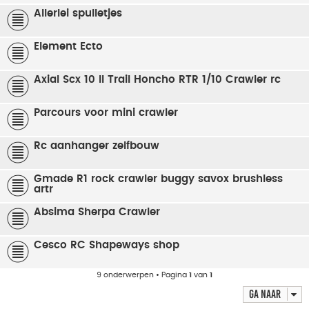
Allerlei spulletjes
Element Ecto
Axial Scx 10 II Trail Honcho RTR 1/10 Crawler rc
Parcours voor mini crawler
Rc aanhanger zelfbouw
Gmade R1 rock crawler buggy savox brushless
artr
Absima Sherpa Crawler
Cesco RC Shapeways shop
9 onderwerpen • Pagina
1
van
1
Ga naar