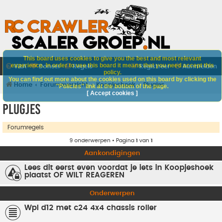
This board uses cookies to give you the best and most relevant
experience. In order to use this board it means that you need accept this
V&A
Doneer
Regels
Registreer
Aanmelden
policy.
You can find out more about the cookies used on this board by clicking the
Home
Forumoverzicht
Koopjeshoek
Plugjes
"Policies" link at the bottom of the page.
[ Accept cookies ]
Plugjes
Forumregels
9 onderwerpen • Pagina
1
van
1
Aankondigingen
Lees dit eerst even voordat je iets in Koopjeshoek
plaatst OF WILT REAGEREN
Onderwerpen
Wpl d12 met c24 4x4 chassis roller