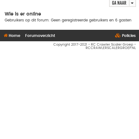
Ga naar
Wie is er online
Gebruikers op dit forum: Geen geregistreerde gebruikers en 6 gasten
Home
Forumoverzicht
Policies
Copyright 2017-2021 - RC Crawler Scaler Groep -
RCCRAWLERSCALERGROEP.NL