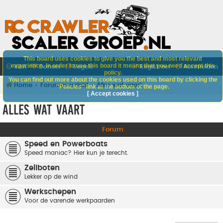
This board uses cookies to give you the best and most relevant
experience. In order to use this board it means that you need accept this
V&A
Doneer
Regels
Registreer
Aanmelden
policy.
You can find out more about the cookies used on this board by clicking the
Home
Forumoverzicht
Alles wat vaart
"Policies" link at the bottom of the page.
[ Accept cookies ]
Alles wat vaart
Forum
Speed en Powerboats
Speed maniac? Hier kun je terecht.
Zeilboten
Lekker op de wind
Werkschepen
Voor de varende werkpaarden