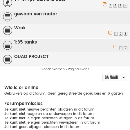
1
2
3
4
gewoon een motor
Wrak
1
2
3
1:35 tanks
1
2
QUAD PROJECT
8 onderwerpen • Pagina
1
van
1
Ga naar
Wie is er online
Gebruikers op dit forum: Geen geregistreerde gebruikers en 6 gasten
Forumpermissies
Je
kunt niet
nieuwe berichten plaatsen in dit forum
Je
kunt niet
reageren op onderwerpen in dit forum
Je
kunt niet
je eigen berichten wijzigen in dit forum
Je
kunt niet
je eigen berichten verwijderen in dit forum
Je
kunt geen
bijlagen plaatsen in dit forum