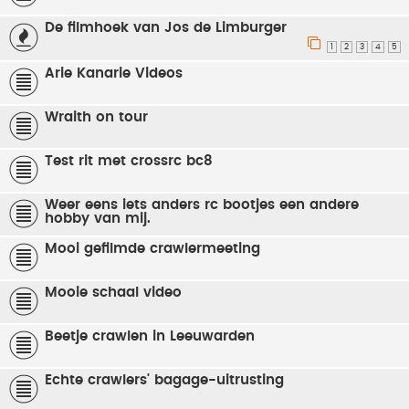
De filmhoek van Jos de Limburger
1
2
3
4
5
Arie Kanarie Videos
Wraith on tour
Test rit met crossrc bc8
Weer eens iets anders rc bootjes een andere
hobby van mij.
Mooi gefilmde crawlermeeting
Mooie schaal video
Beetje crawlen in Leeuwarden
Echte crawlers' bagage-uitrusting