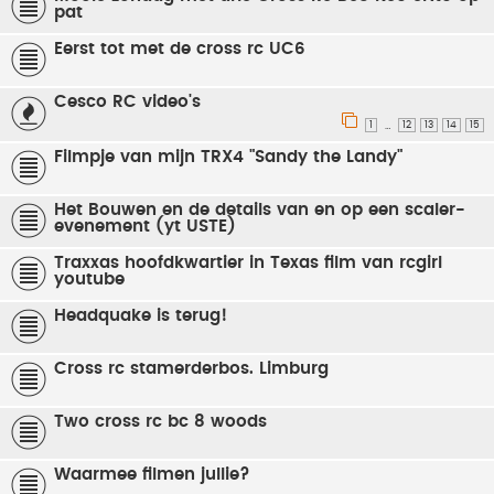
pat
Eerst tot met de cross rc UC6
Cesco RC video's
1
12
13
14
15
…
Filmpje van mijn TRX4 "Sandy the Landy"
Het Bouwen en de details van en op een scaler-
evenement (yt USTE)
Traxxas hoofdkwartier in Texas film van rcgirl
youtube
Headquake is terug!
Cross rc stamerderbos. Limburg
Two cross rc bc 8 woods
Waarmee filmen jullie?