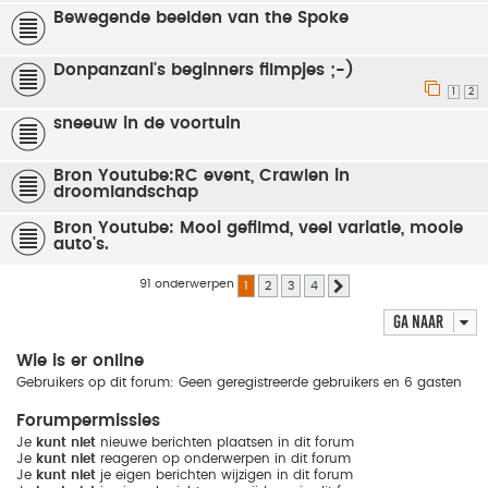
Bewegende beelden van the Spoke
Donpanzani's beginners filmpjes ;-)
1
2
sneeuw in de voortuin
Bron Youtube:RC event, Crawlen in
droomlandschap
Bron Youtube: Mooi gefilmd, veel variatie, mooie
auto's.
91 onderwerpen
1
2
3
4
Volgende
Ga naar
Wie is er online
Gebruikers op dit forum: Geen geregistreerde gebruikers en 6 gasten
Forumpermissies
Je
kunt niet
nieuwe berichten plaatsen in dit forum
Je
kunt niet
reageren op onderwerpen in dit forum
Je
kunt niet
je eigen berichten wijzigen in dit forum