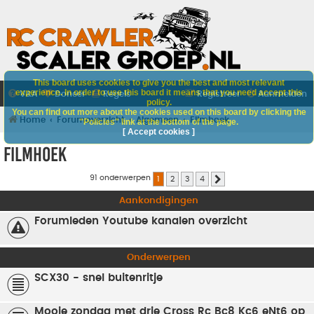
This board uses cookies to give you the best and most relevant
experience. In order to use this board it means that you need accept this
V&A
Doneer
Regels
Registreer
Aanmelden
policy.
You can find out more about the cookies used on this board by clicking the
Home
Forumoverzicht
Algemeen
Filmhoek
"Policies" link at the bottom of the page.
[ Accept cookies ]
Filmhoek
91 onderwerpen
1
2
3
4
Volgende
Aankondigingen
Forumleden Youtube kanalen overzicht
Onderwerpen
SCX30 - snel buitenritje
Mooie zondag met drie Cross Rc Bc8 Kc6 eNt6 op