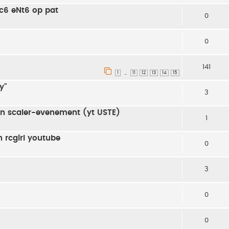
c6 eNt6 op pat
0
0
141
1
11
12
13
14
15
…
y"
3
en scaler-evenement (yt USTE)
1
n rcgirl youtube
0
3
0
0