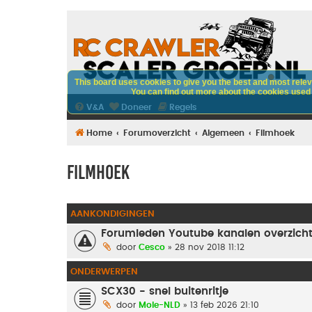
This board uses cookies to give you the best and most releva
You can find out more about the cookies used o
V&A
Doneer
Regels
Home
Forumoverzicht
Algemeen
Filmhoek
Filmhoek
AANKONDIGINGEN
Forumleden Youtube kanalen overzich
door
Cesco
» 28 nov 2018 11:12
ONDERWERPEN
SCX30 - snel buitenritje
door
Mole-NLD
» 13 feb 2026 21:10