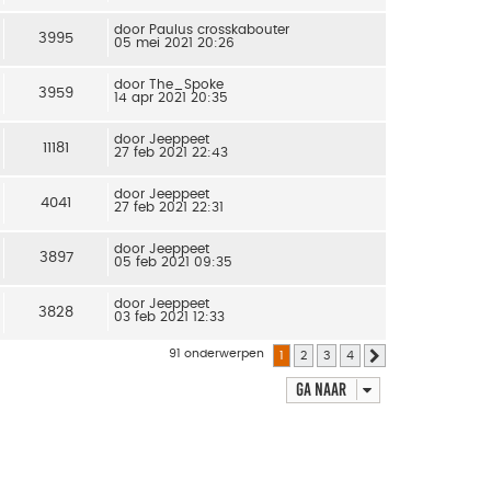
door
Paulus crosskabouter
3995
05 mei 2021 20:26
door
The_Spoke
3959
14 apr 2021 20:35
door
Jeeppeet
11181
27 feb 2021 22:43
door
Jeeppeet
4041
27 feb 2021 22:31
door
Jeeppeet
3897
05 feb 2021 09:35
door
Jeeppeet
3828
03 feb 2021 12:33
91 onderwerpen
1
2
3
4
Volgende
Ga naar