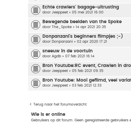
Echte crawlers' bagage-uitrusting
door
Jeeppeet
» 05 mei 2021 16:00
Bewegende beelden van the Spoke
door
The_Spoke
» 14 apr 2021 20:35
Donpanzani's beginners filmpjes ;-)
door
Donpanzani
» 02 apr 2020 17:21
sneeuw in de voortuin
door
Agdb
» 07 feb 2021 16:14
Bron Youtube:RC event, Crawlen in d
door
Jeeppeet
» 05 feb 2021 09:35
Bron Youtube: Mooi gefilmd, veel variat
door
Jeeppeet
» 03 feb 2021 12:33
Terug naar het forumoverzicht
Wie is er online
Gebruikers op dit forum: Geen geregistreerde gebruikers 