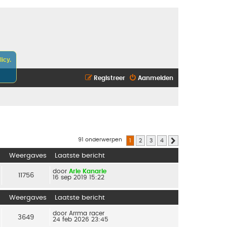
icy.
Registreer
Aanmelden
91 onderwerpen
1
2
3
4
Volgende
Weergaves
Laatste bericht
door
Arie Kanarie
11756
16 sep 2019 15:22
Weergaves
Laatste bericht
door
Arrma racer
3649
24 feb 2026 23:45