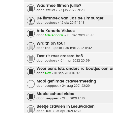
Waarmee filmen jullie?
door
Exzeiler
» 22 jun 2022 21:23
De filmhoek van Jos de Limburger
door
Josboss
» 12 okt 2017 15:18
Arie Kanarie Videos
door
Arie Kanarie
» 25 dec 2021 20:46
Wraith on tour
door
The_Spoke
» 30 mei 2022 11:42
Test rit met crossrc bc8
door
Josboss
» 04 mar 2022 20:59
Weer eens iets anders rc bootjes een 
door
Alex
» 10 sep 2021 16:37
Mooi gefilmde crawlermeeting
door
Jeeppeet
» 24 aug 2021 22:29
Mooie schaal video
door
Jeeppeet
» 21 jul 2021 17:16
Beetje crawlen in Leeuwarden
door
FiXeL
» 25 apr 2021 12:23