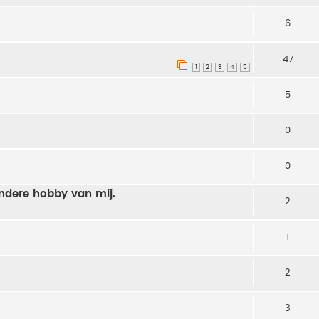
6
47
1
2
3
4
5
5
0
0
andere hobby van mij.
2
1
2
3