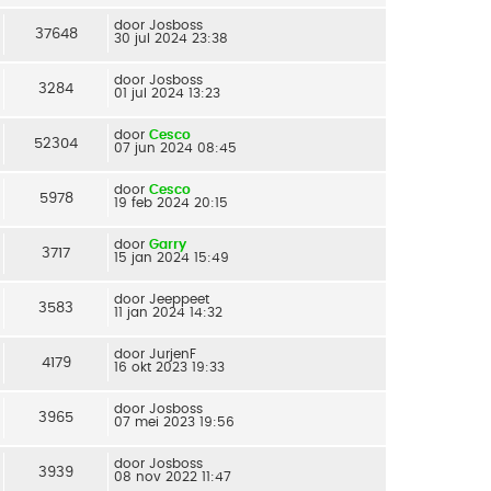
door
Josboss
37648
30 jul 2024 23:38
door
Josboss
3284
01 jul 2024 13:23
door
Cesco
52304
07 jun 2024 08:45
door
Cesco
5978
19 feb 2024 20:15
door
Garry
3717
15 jan 2024 15:49
door
Jeeppeet
3583
11 jan 2024 14:32
door
JurjenF
4179
16 okt 2023 19:33
door
Josboss
3965
07 mei 2023 19:56
door
Josboss
3939
08 nov 2022 11:47