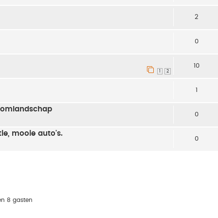
2
0
10
1
2
1
roomlandschap
0
ie, mooie auto's.
0
en 8 gasten