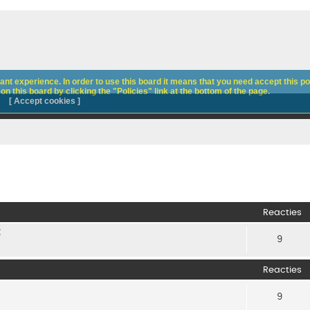
nt experience. In order to use this board it means that you need accept this pol
n this board by clicking the "Policies" link at the bottom of the page.
[ Accept cookies ]
Reacties
t
9
Reacties
9