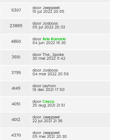
door
Jeeppeet
5307
15 jul 2022 20:05
door
Josboss
23889
05 jul 2022 20:33
door
Arie Kanarie
4860
04 jun 2022 16:30
door
The_Spoke
3651
30 mei 2022 11:42
door
Josboss
3795
04 mar 2022 20:59
door
Leyhon
4149
19 dec 2021 17:50
door
Cesco
4051
25 aug 2021 21:51
door
Jeeppeet
4012
22 jul 2021 21:36
door
Jeeppeet
4370
05 mei 2021 20:30