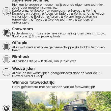
Algemene techniek
Hier kun je vragen en ideeen kwijt over de algemene techniek
zoals over motoren, servos, etc.
Subforums:
Motoren en regelaars
,
Servos
,
Verf
,
Dempers en veren
,
Accus en laders
,
Verlichting
,
Velgen
en banden
,
Bodies
,
Assen
,
Versnellingsbakken en
tandwielen
,
Tools
,
Overige techniek
,
Zenders en
ontvangers
Showroom
In de showroom kun je je hele verzameling laten zien in 1 topic.
Subforum:
Show je werkplaats
Offtopic
Alles wat niets met onze gemeenschappelijke hobby te maken
heeft.
Filmhoek
Alle videos die je wilt delen, kun je hier kwijt.
Wedstrijden
Allerlei online wedstrijden georganiseerd door en voor de RC
Crawler Scaler Groep
Winnaar fotowedstrijd
Garry gefelicteerd met het winnen van de fotowedstrijd!