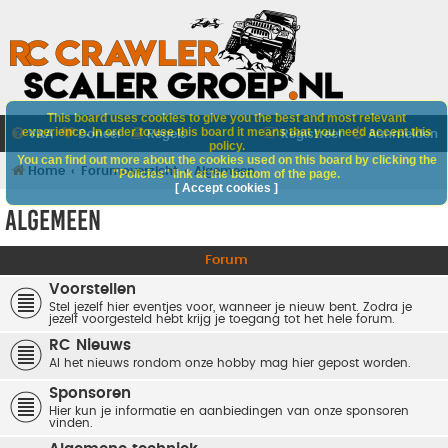
This board uses cookies to give you the best and most relevant
experience. In order to use this board it means that you need accept this
V&A
Doneer
Regels
Registreer
Aanmelden
policy.
You can find out more about the cookies used on this board by clicking the
Home
Forumoverzicht
Algemeen
"Policies" link at the bottom of the page.
[ Accept cookies ]
Algemeen
Forum
Voorstellen
Stel jezelf hier eventjes voor, wanneer je nieuw bent. Zodra je
jezelf voorgesteld hebt krijg je toegang tot het hele forum.
RC Nieuws
Al het nieuws rondom onze hobby mag hier gepost worden.
Sponsoren
Hier kun je informatie en aanbiedingen van onze sponsoren
vinden.