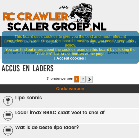
This board uses cookies to give you the best and most relevant
experience. In order to use this board it means that you need accept this
V&A
Doneer
Regels
Registreer
Aanmelden
policy.
You can find out more about the cookies used on this board by clicking the
Home
Forumoverzicht
Algemeen
Algemene techniek
Accus en laders
"Policies" link at the bottom of the page.
[ Accept cookies ]
Accus en laders
31 onderwerpen
1
2
Volgende
Onderwerpen
Lipo kennis
Lader imax B6AC slaat veel te snel af
Wat is de beste lipo lader?