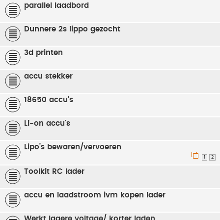
parallel laadbord
Dunnere 2s lippo gezocht
3d printen
accu stekker
18650 accu's
Li-on accu's
Lipo’s bewaren/vervoeren
1
2
Toolkit RC lader
accu en laadstroom ivm kopen lader
Werkt lagere voltage/ korter laden